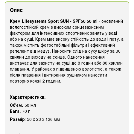
Опис
Крем Lifesystems Sport SUN - SPF50 50 ml
- оновлений
вологостійкий крем з високим сонцезахисним
фактором для інтенсивних спортивних занять у воді
або на суші. Крем має високу стійкість до води і поту, а
також містить фотостабільні фільтри і ефективний
репелент від медуз. Наносити слід на суху шкіру за 30
хвилин до виходу на сонце. Одного нанесення
вистачає для захисту на суші до 8 годин або 80 хвилин
плавання. У районах з підвищеною вологістю, а також
після плавання і витирання рушником наносити
повторно кожні 2 години.
Характеристики:
Об'єм:
50 мл
Вага:
70 г
Розмір
: 50 х 23 х 126 мм