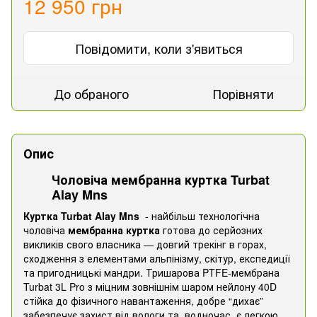
12 950 грн
Повідомити, коли з'явиться
До обраного
Порівняти
Опис
Чоловіча мембранна куртка Turbat
Alay Mns
Куртка Turbat Alay Mns
- найбільш технологічна
чоловіча
мембранна куртка
готова до серйозних
викликів свого власника — довгий трекінг в горах,
сходження з елементами альпінізму, скітур, експедиції
та пригодницькі мандри. Тришарова PTFE-мембрана
Turbat 3L Pro з міцним зовнішнім шаром нейлону 40D
стійка до фізичного навантаження, добре “дихає”
забезпечує захист від вологи та, водночас, є легкою.