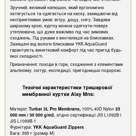
Зручний, великий капюшон, який ергономічно
затягується та одягається на каску, захищаючи від
несприятливих умов: вітру, дощу, снігу. Завдяки
широкому крою, куртку можна одягнути поверх
утеплювача, що дуже важливо під час зимових
сходжень. Під руками є вентиляція на блискавках.
Захищені від вологи блискавки YKK AquaGuard
гарантують винятковий комфорт під час пригод будь-
якої складності.
Призначення: походи в гори, сходження з елементами
альпінізму, скітур, експедиції, пригодницькі подорожі.
Технічні характеристики тришарової
мембранної куртки Alay Mns:
Матеріл:
Turbat 3L Pro Membrane,
100% 40D Nylon
25
000 mm / 30 000 g/m2
, згідно сертифікації JIS L1092B i
JIS L1099B-1
Фурнітура:
YKK AquaGuard Zippers
Вага: 395 г (розмір M)