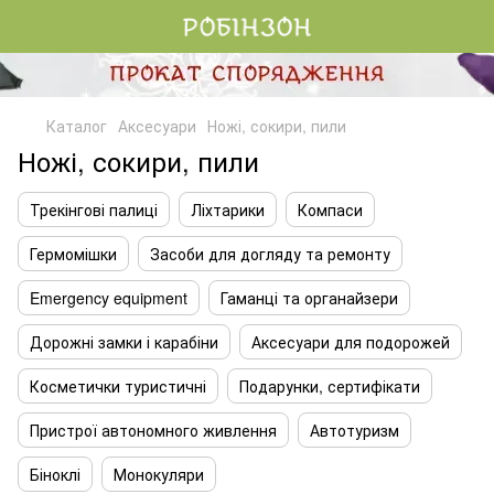
Каталог
Аксесуари
Ножі, сокири, пили
Ножі, сокири, пили
Трекінгові палиці
Ліхтарики
Компаси
Гермомішки
Засоби для догляду та ремонту
Emergency equipment
Гаманці та органайзери
Дорожні замки і карабіни
Аксесуари для подорожей
Косметички туристичні
Подарунки, сертифікати
Пристрої автономного живлення
Автотуризм
Біноклі
Монокуляри