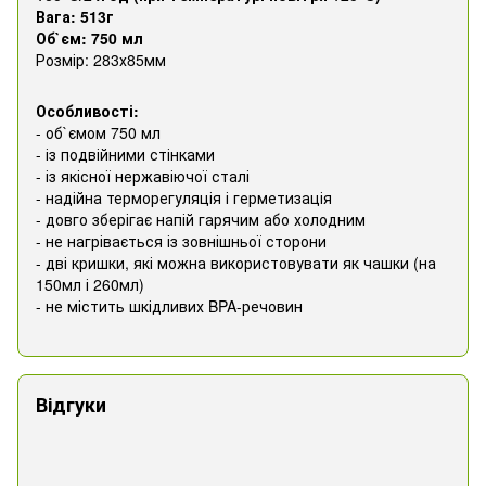
Вага: 513г
Об`єм: 750 мл
Розмір: 283х85мм
Особливості:
- об`ємом 750 мл
- із подвійними стінками
- із якісної нержавіючої сталі
- надійна терморегуляція і герметизація
- довго зберігає напій гарячим або холодним
- не нагрівається із зовнішньої сторони
- дві кришки, які можна використовувати як чашки (на
150мл і 260мл)
- не містить шкідливих BPA-речовин
Відгуки