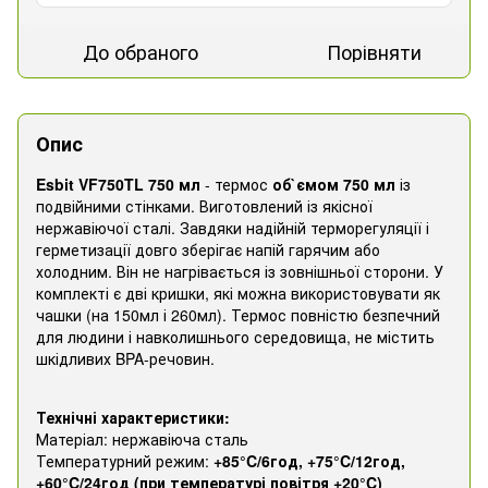
До обраного
Порівняти
Опис
Esbit VF750TL 750 мл
- термос
об`ємом 750 мл
із
подвійними стінками. Виготовлений із якісної
нержавіючої сталі. Завдяки надійній терморегуляції і
герметизації довго зберігає напій гарячим або
холодним. Він не нагрівається із зовнішньої сторони. У
комплекті є дві кришки, які можна використовувати як
чашки (на 150мл і 260мл). Термос повністю безпечний
для людини і навколишнього середовища, не містить
шкідливих BPA-речовин.
Технічні характеристики:
Матеріал: нержавіюча сталь
Температурний режим:
+85°C/6год, +75°C/12год,
+60°C/24год (при температурі повітря +20°C)