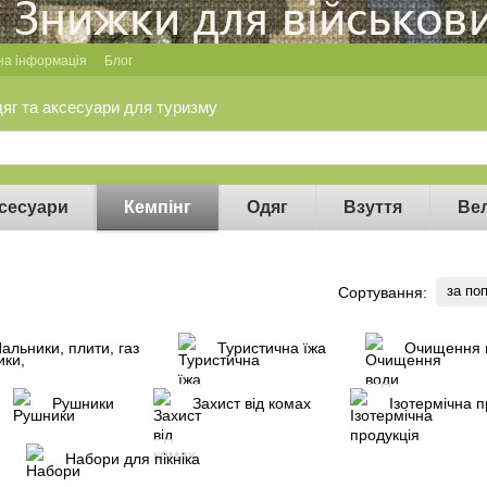
на інформація
Блог
дяг та аксесуари для туризму
сесуари
Кемпінг
Одяг
Взуття
Ве
за по
Сортування:
альники, плити, газ
Туристична їжа
Очищення 
Рушники
Захист від комах
Ізотермічна п
Набори для пікніка