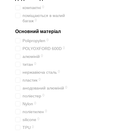
0
компактні
поміщаються в малий
0
багаж
Основний матеріал
0
Polipropylen
0
POLYOXFORD 600D
0
алюміній
0
титан
0
нержавіюча сталь
0
пластик
0
анодований алюміній
0
поліестер
0
Nylon
0
поліетилен
0
silicone
0
TPU