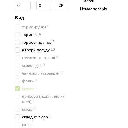
Від Ціна, грн
До Ціна, грн
ОК
Немає товарів
Вид
0
термокружки
4
термоси
2
термоси для їжі
10
набори посуду
0
казанки, кастрюлі
0
сковорідки
0
чайники / кавоварки
0
фляги
0
кружки
прибори (ложки, вилки,
0
ножі)
0
миски
1
складне відро
0
інше