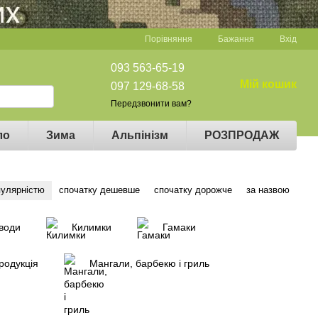
Порівняння
Бажання
Вхід
093 563-65-19
Мій кошик
097 129-68-58
Передзвонити вам?
ло
Зима
Альпінізм
РОЗПРОДАЖ
пулярністю
спочатку дешевше
спочатку дорожче
за назвою
води
Килимки
Гамаки
родукція
Мангали, барбекю і гриль