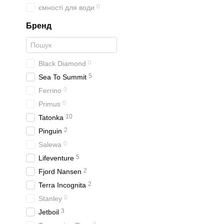
0
ємності для води
Бренд
0
Black Diamond
5
Sea To Summit
0
Ferrino
0
Primus
10
Tatonka
2
Pinguin
0
Salewa
5
Lifeventure
2
Fjord Nansen
2
Terra Incognita
0
Stanley
3
Jetboil