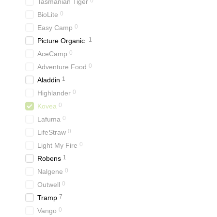
0
Tasmanian Tiger
0
BioLite
0
Easy Camp
1
Picture Organic
0
AceCamp
0
Adventure Food
1
Aladdin
0
Highlander
0
Kovea
0
Lafuma
0
LifeStraw
0
Light My Fire
1
Robens
0
Nalgene
0
Outwell
7
Tramp
0
Vango