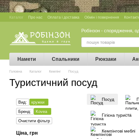
Перейти до основного контенту
Каталог
Про нас
Оплата і доставка
Обмін і повернення
Контакт
Робінзон - спорядження, о
Намети
Спальники
Рюкзаки
Ак
Головна
Каталог
Кемпінг
Посуд
Туристичний посуд
Посуд
П
Вид:
кружки
Бренд:
Kovea
Гігієна туриста
Очистити фільтр
Кемпінгові меблі
Ціна, грн