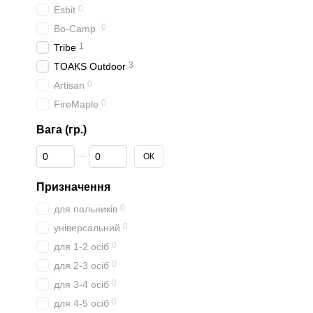
0
Esbit
0
Bo-Camp
1
Tribe
3
TOAKS Outdoor
0
Artisan
0
FireMaple
Вага (гр.)
Від Вага (гр.)
До Вага (гр.)
ОК
Призначення
0
для пальників
0
універсальний
0
для 1-2 осіб
0
для 2-3 осіб
0
для 3-4 осіб
0
для 4-5 осіб