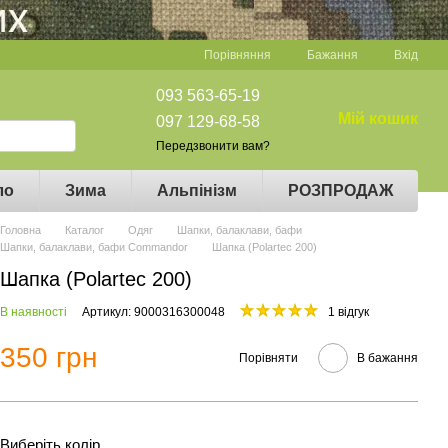
Порівняння
Бажання
Вхід
093 563-65-19
Мій кошик
097 129-68-58
Передзвонити вам?
ло
Зима
Альпінізм
РОЗПРОДАЖ
Головна
Каталог
Одяг
Шапки, балаклави, бафи
Шапки, балаклави, бафи Commandor
Шапка (Polartec 200)
Шапка (Polartec 200)
В наявності
Артикул: 9000316300048
1 відгук
350 грн
Порівняти
В бажання
Виберіть колір