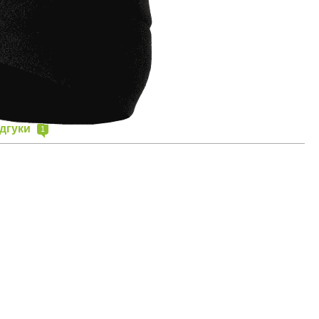
ідгуки
1