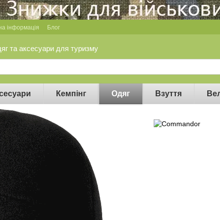
на інформація
Блог
дяг та аксесуари для туризму
сесуари
Кемпінг
Одяг
Взуття
Ве