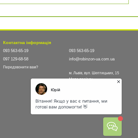
Контактна інформація
093 563-65-19
093 563-65-19
097 129-68-58
info@robinzon-ua.com.ua
Передзвонити вам?
м. Львів, вул. Шептицьких, 15
Мапа проїзду