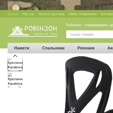
Перейти до основного контенту
Каталог
Про нас
Оплата і доставка
Обмін і повернення
Контакт
Робінзон - спорядження, о
Намети
Спальники
Рюкзаки
Ак