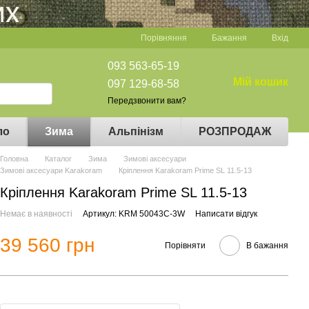
Порівняння
Бажання
Вхід
093 563-65-19
Мій кошик
097 129-68-58
Передзвонити вам?
ло
Зима
Альпінізм
РОЗПРОДАЖ
Головна
Каталог
Зима
Зимові аксесуари
Зимові аксесуари Karakoram
Кріплення Karakoram Prime SL 11.5-13
Кріплення Karakoram Prime SL 11.5-13
Немає в наявності
Артикул: KRM 50043C-3W
Написати відгук
39 560 грн
Порівняти
В бажання