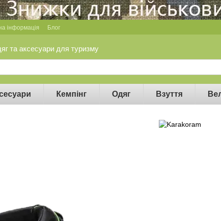
на інформація
Блог
дяг та аксесуари для туризму
сесуари
Кемпінг
Одяг
Взуття
Ве