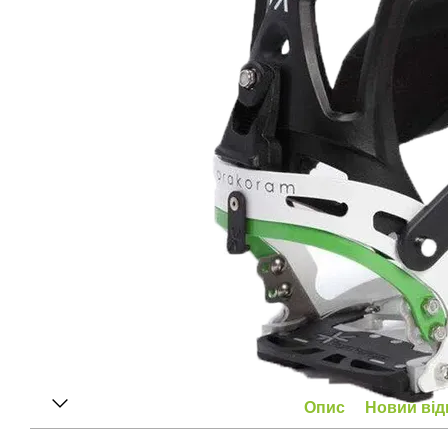
Опис
Новий від