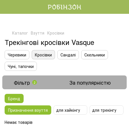
Каталог
Взуття
Кросівки
Трекінгові кросівки Vasque
Черевики
Кросівки
Сандалі
Скельники
Чуні, тапочки
Фільтр
За популярністю
2
Бренд
Призначення взуття
для хайкінгу
для трекінгу
Немає товарів