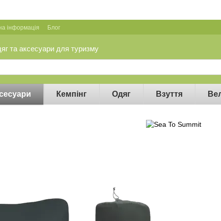
на інформація
Блог
дяг та аксесуари для туризму
сесуари
Кемпінг
Одяг
Взуття
Ве