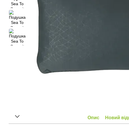
Опис
Новий від