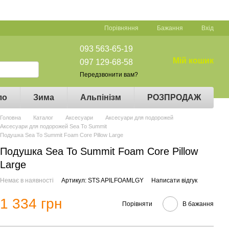
Порівняння
Бажання
Вхід
093 563-65-19
Мій кошик
097 129-68-58
Передзвонити вам?
ло
Зима
Альпінізм
РОЗПРОДАЖ
Головна
Каталог
Аксесуари
Аксесуари для подорожей
Аксесуари для подорожей Sea To Summit
Подушка Sea To Summit Foam Core Pillow Large
Подушка Sea To Summit Foam Core Pillow
Large
Немає в наявності
Артикул: STS APILFOAMLGY
Написати відгук
1 334 грн
Порівняти
В бажання