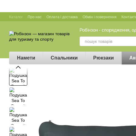
Перейти до основного контенту
Каталог
Про нас
Оплата і доставка
Обмін і повернення
Контакт
Робінзон - спорядження, о
Намети
Спальники
Рюкзаки
Ак