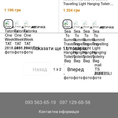
Travelling Light Hanging Toiletry
Bag Small
1 196 грн
1 334 грн
Показати ще 11 товарів
Назад
Вперед
1
з 2
093 563-65-19
097 129-68-58
Контактна інформація