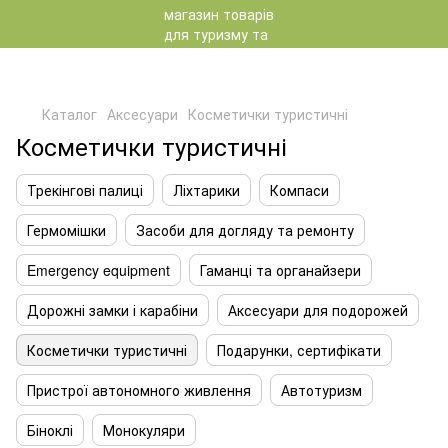
Каталог
Аксесуари
Косметички туристичні
Косметички туристичні
Трекінгові палиці
Ліхтарики
Компаси
Гермомішки
Засоби для догляду та ремонту
Emergency equipment
Гаманці та органайзери
Дорожні замки і карабіни
Аксесуари для подорожей
Косметички туристичні
Подарунки, сертифікати
Пристрої автономного живлення
Автотуризм
Біноклі
Монокуляри