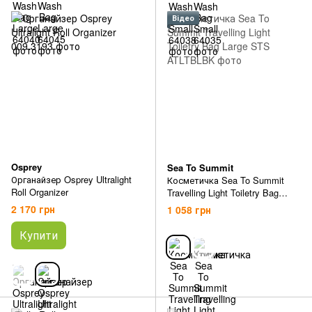
Відео
Osprey
Sea To Summit
Органайзер Osprey Ultralight
Косметичка Sea To Summit
Roll Organizer
Travelling Light Toiletry Bag
Large
2 170 грн
1 058 грн
Купити