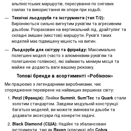
альпіністських маршрутів, пересування по снігових
схилах та використання як опори при ходьбі.
Технічні льодоруби та інструменти (тип T/2):
Вирізняються сильно вигнутим руків'ям та агресивним
дзьобом. Розраховані на вертикальний лід, драйтулінг та
складні змішані (мікстові) маршрути. Руків'я таких
моделей має підвищену міцність на вигин.
Льодоруби для скітуру та фрірайду:
Максимально
полегшені моделі (часто з алюмінієвим руків'ям та
полегшеною голівкою), які займають мінімум місця та
майже не додають ваги вашому рюкзаку.
Топові бренди в асортименті «Робінзон»
Ми працюємо з легендарними виробниками, чиє
спорядження перевірене на найвищих вершинах світу:
Petzl (Франція):
Лінійки
Summit
,
Sum'Tec
та
Quark
стали
золотим стандартом. Завдяки модульній конструкції
багатьох моделей, ви можете змінювати дзьоби та
додавати аксесуари під конкретні задачі.
Black Diamond (США):
Надійні та збалансовані
інструменти, такі як
Raven
(класика) або
Cobra