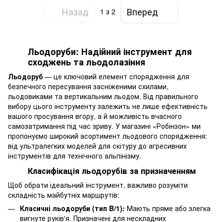
Назад
Вперед
1
з 2
Льодоруби: Надійний інструмент для
сходжень та льодолазіння
Льодоруб
— це ключовий елемент спорядження для
безпечного пересування засніженими схилами,
льодовиками та вертикальним льодом. Від правильного
вибору цього інструменту залежить не лише ефективність
вашого просування вгору, а й можливість вчасного
самозатримання під час зриву. У магазині «Робінзон» ми
пропонуємо широкий асортимент льодового спорядження:
від ультралегких моделей для скітуру до агресивних
інструментів для технічного альпінізму.
Класифікація льодорубів за призначенням
Щоб обрати ідеальний інструмент, важливо розуміти
складність майбутніх маршрутів:
Класичні льодоруби (тип B/1):
Мають пряме або злегка
вигнуте руків'я. Призначені для нескладних