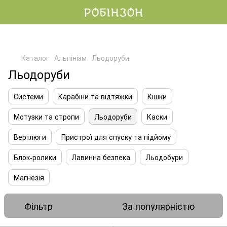
Каталог
Альпінізм
Льодоруби
Льодоруби
Системи
Карабіни та відтяжки
Кішки
Мотузки та стропи
Льодоруби
Каски
Вертлюги
Пристрої для спуску та підйому
Блок-ролики
Лавинна безпека
Льодобури
Магнезія
Фільтр
За популярністю