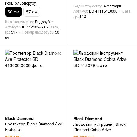
Розмір льодорубу
Вид інструменту
Аксесуари
Артикул
BD 411151.0000
Вага,
50 см
57 см
гр.
112
Вид інструменту
Льдоруб
Артикул
BD 412102-50
Вага,
гр.
517
Розмір льодорубу
50
см
Black Diamond
Black Diamond
Протектор Black Diamond Axe
Льодовий інструмент Black
Protector
Diamond Cobra Adze
368 грн