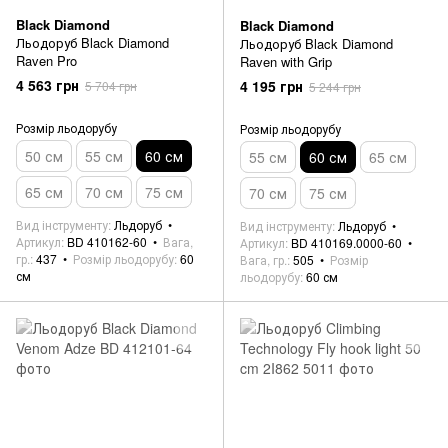
Black Diamond
Black Diamond
Льодоруб Black Diamond
Льодоруб Black Diamond
Raven Pro
Raven with Grip
4 563 грн
4 195 грн
5 704 грн
5 244 грн
Розмір льодорубу
Розмір льодорубу
50 см
55 см
60 см
55 см
60 см
65 см
65 см
70 см
75 см
70 см
75 см
Вид інструменту
Льдоруб
Вид інструменту
Льдоруб
Артикул
BD 410162-60
Вага,
Артикул
BD 410169.0000-60
гр.
437
Розмір льодорубу
60
Вага, гр.
505
Розмір
см
льодорубу
60 см