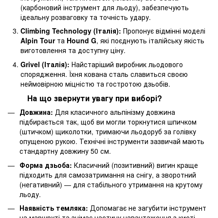
(карбоновий інструмент для льоду), забезпечують
ідеальну розваговку та точність удару.
Climbing Technology (Італія):
Пропонує відмінні моделі
Alpin Tour
та
Hound G
, які поєднують італійську якість
виготовлення та доступну ціну.
Grivel (Італія):
Найстаріший виробник льодового
спорядження. Їхня кована сталь славиться своєю
неймовірною міцністю та гостротою дзьобів.
На що звернути увагу при виборі?
Довжина:
Для класичного альпінізму довжина
підбирається так, щоб ви могли торкнутися шпичком
(штичком) щиколотки, тримаючи льодоруб за голівку
опущеною рукою. Технічні інструменти зазвичай мають
стандартну довжину 50 см.
Форма дзьоба:
Класичний (позитивний) вигин краще
підходить для самозатримання на снігу, а зворотний
(негативний) — для стабільного утримання на крутому
льоду.
Наявність темляка:
Допомагає не загубити інструмент
на маршруті та знімає частину навантаження з кисті.