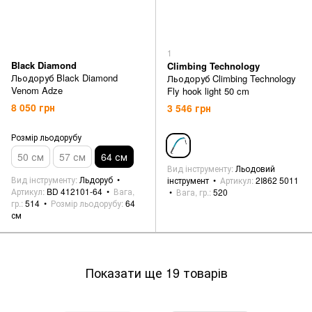
1
Black Diamond
Climbing Technology
Льодоруб Black Diamond
Льодоруб Climbing Technology
Venom Adze
Fly hook light 50 cm
8 050 грн
3 546 грн
Розмір льодорубу
50 см
57 см
64 см
Вид інструменту
Льодовий
Вид інструменту
Льдоруб
інструмент
Артикул
2I862 5011
Артикул
BD 412101-64
Вага,
Вага, гр.
520
гр.
514
Розмір льодорубу
64
см
Показати ще 19 товарів