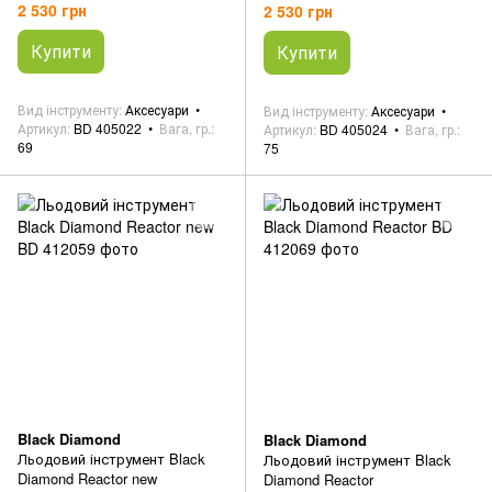
Venom Tech Pick
2 530 грн
2 530 грн
Купити
Купити
Вид інструменту
Аксесуари
Вид інструменту
Аксесуари
Артикул
BD 405022
Вага, гр.
Артикул
BD 405024
Вага, гр.
69
75
Black Diamond
Black Diamond
Льодовий інструмент Black
Льодовий інструмент Black
Diamond Reactor new
Diamond Reactor