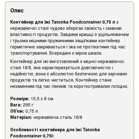
Опис
Контейнер для їжі Tatonka Foodcontainer 0,75 л
з
нержавіючої сталі чудово зберігає свіжість і смакові
властивості продуктів. Завдяки кришці з ущільнювачем
і трьома міцними пружинними защіпками контейнер
герметично закривається і їжа не протікатиме під час
транспортування. Всередині є мірна шкала.
Контейнер для їжі виготовлений з міцної нержавіючої
сталі 18/8, яка характеризується довговічністю і
надійністю, вона є абсолютно безпечною для харчових
продуктів та легко чиститься. Контейнер стане
незамінним під час пікніків та короткотривалих поїздок.
Розміри:
15,5 x 8 см
Вага:
295 г
Об'єм:
0,75 л
Матеріал:
нержавіюча сталь 18/8
Особливості контейнера для їжі Tatonka
Foodcontainer 0,75l: