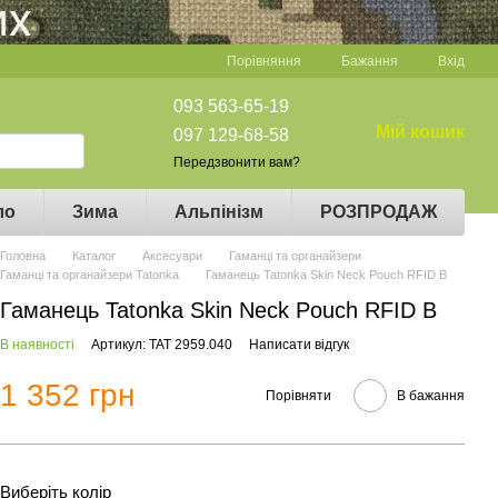
Порівняння
Бажання
Вхід
093 563-65-19
Мій кошик
097 129-68-58
Передзвонити вам?
ло
Зима
Альпінізм
РОЗПРОДАЖ
Головна
Каталог
Аксесуари
Гаманці та органайзери
Гаманці та органайзери Tatonka
Гаманець Tatonka Skin Neck Pouch RFID B
Гаманець Tatonka Skin Neck Pouch RFID B
В наявності
Артикул: TAT 2959.040
Написати відгук
1 352 грн
Порівняти
В бажання
Виберіть колір