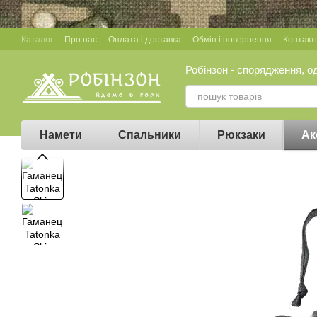
Перейти до основного контенту
Каталог
Про нас
Оплата і доставка
Обмін і повернення
Контакт
Робінзон - спорядження, о
Намети
Спальники
Рюкзаки
Ак