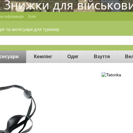
на інформація
Блог
дяг та аксесуари для туризму
сесуари
Кемпінг
Одяг
Взуття
Ве