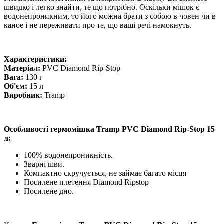
швидко і легко знайти, те що потрібно. Оскільки мішок є
водонепроникним, то його можна брати з собою в човен чи в
каное і не переживати про те, що ваші речі намокнуть.
Характеристики:
Матеріал:
PVC Diamond Rip-Stop
Вага:
130 г
Об'єм:
15 л
Виробник:
Tramp
Особливості гермомішка Tramp PVC Diamond Rip-Stop 15
л:
100% водонепроникність.
Зварні шви.
Компактно скручується, не займає багато місця
Посилене плетення Diamond Ripstop
Посилене дно.