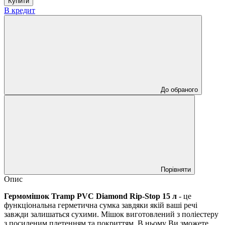
Купити
В кредит
До обраного
Порівняти
Опис
Гермомішок Tramp PVC Diamond Rip-Stop 15 л
- це
функціональна герметична сумка завдяки якій ваші речі
завжди залишаться сухими. Мішок виготовлений з поліестеру
з посиленим плетенням та покриттям. В ньому Ви зможете