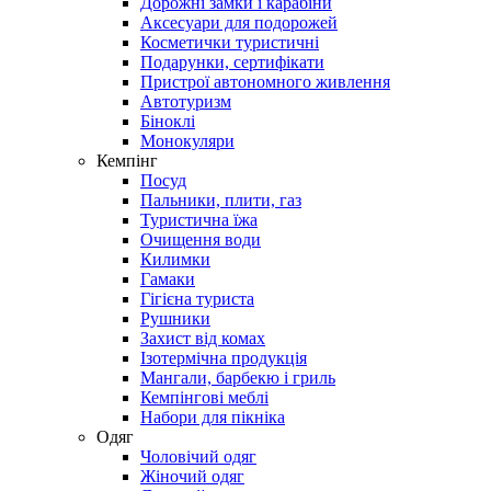
Дорожні замки і карабіни
Аксесуари для подорожей
Косметички туристичні
Подарунки, сертифікати
Пристрої автономного живлення
Автотуризм
Біноклі
Монокуляри
Кемпінг
Посуд
Пальники, плити, газ
Туристична їжа
Очищення води
Килимки
Гамаки
Гігієна туриста
Рушники
Захист від комах
Ізотермічна продукція
Мангали, барбекю і гриль
Кемпінгові меблі
Набори для пікніка
Одяг
Чоловічий одяг
Жіночий одяг