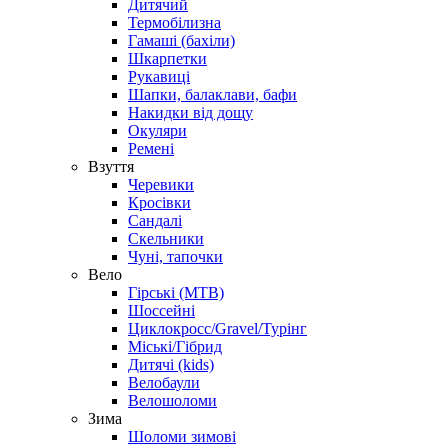
Дитячий
Термобілизна
Гамаші (бахіли)
Шкарпетки
Рукавиці
Шапки, балаклави, бафи
Накидки від дощу
Окуляри
Ремені
Взуття
Черевики
Кросівки
Сандалі
Скельники
Чуні, тапочки
Вело
Гірські (MTB)
Шоссейні
Циклокросс/Gravel/Турінг
Міські/Гібрид
Дитячі (kids)
Велобаули
Велошоломи
Зима
Шоломи зимові