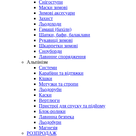
Снігоступи
Маски зимові
Зимові аксесуари
Захист
Льодоходи
Гамаші (бахіли)
Шапки, бафи, балаклави
Рукавиці зимові
Шкарпетки зимові
Сноуборди
Лавинне спорядження
Альпінізм
Системи
Карабіни та відтяжки
Кішки
Мотузки та стропи
Льодоруби
Каски
Вертлюги
Пристрої для спуску та підйому
Блок-ролики
Лавинна безпека
Льодобури
Магнезія
РОЗПРОДАЖ