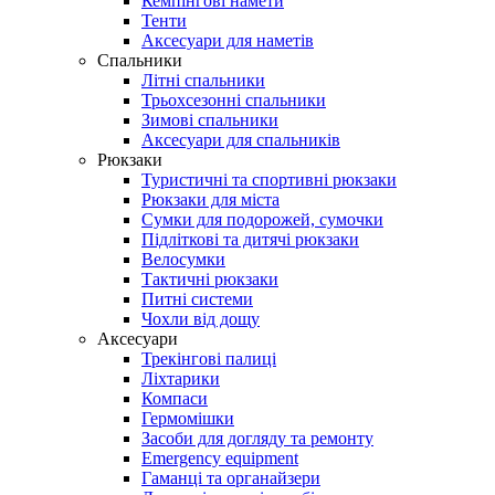
Кемпінгові намети
Тенти
Аксесуари для наметів
Спальники
Літні спальники
Трьохсезонні спальники
Зимові спальники
Аксесуари для спальників
Рюкзаки
Туристичні та спортивні рюкзаки
Рюкзаки для міста
Сумки для подорожей, сумочки
Підліткові та дитячі рюкзаки
Велосумки
Тактичні рюкзаки
Питні системи
Чохли від дощу
Аксесуари
Трекінгові палиці
Ліхтарики
Компаси
Гермомішки
Засоби для догляду та ремонту
Emergency equipment
Гаманці та органайзери