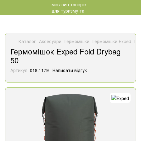
Каталог
Аксесуари
Гермомішки
Гермомішки Exped
Ге
Гермомішок Exped Fold Drybag
50
Артикул:
018.1179
Написати відгук