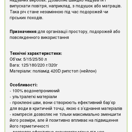
випускати повітря, наприклад, з подушок або матраців.
Така річ стане незамінною під час подорожей чи
гірських походів.
Призначення:
для організації простору, подорожей або
повсякденного використання
Технічні характеристики:
Об'єм: 5/15/25/50 л
Вага: 125/180/220 г/320г
Матеріали: поліамід 420D рипстоп (нейлон)
Особливості:
- 100% водонепроникний
- ультралегкі матеріали
- проклеєні шви, вони створюють ефективний бар’єр
для води в критичній точці, якою є з’єднання матеріалів
- компресія дозволяє не тільки максимально зменшити
його розміри, але й позитивно впливає на підвищення
його герметичності
- дозволяє ефективно економити місце під час