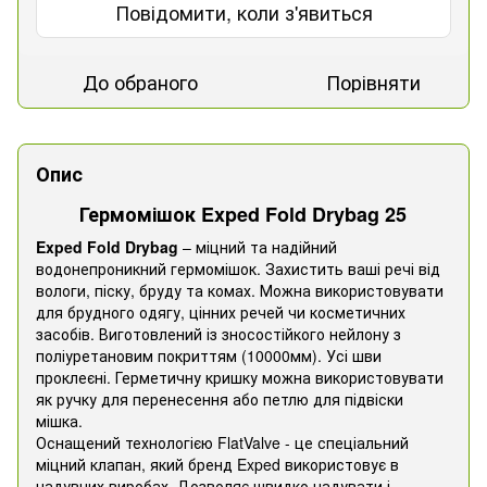
Повідомити, коли з'явиться
До обраного
Порівняти
Опис
Гермомішок Exped Fold Drybag 25
Exped Fold Drybag
– міцний та надійний
водонепроникний гермомішок. Захистить ваші речі від
вологи, піску, бруду та комах. Можна використовувати
для брудного одягу, цінних речей чи косметичних
засобів. Виготовлений із зносостійкого нейлону з
поліуретановим покриттям (10000мм). Усі шви
проклеєні. Герметичну кришку можна використовувати
як ручку для перенесення або петлю для підвіски
мішка.
Оснащений технологією FlatValve - це спеціальний
міцний клапан, який бренд Exped використовує в
надувних виробах. Дозволяє швидко надувати і