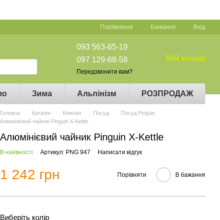
Порівняння
Бажання
Вхід
093 563-65-19
Мій кошик
097 129-68-58
Передзвонити вам?
ло
Зима
Альпінізм
РОЗПРОДАЖ
Головна
Каталог
Кемпінг
Посуд
Посуд Pinguin
Алюмінієвий чайник Pinguin X-Kettle
Алюмінієвий чайник Pinguin X-Kettle
В наявності
Артикул: PNG 947
Написати відгук
1 242 грн
Порівняти
В бажання
Виберіть колір