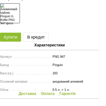
Купити
В кредит
Характеристики
Артикул
PNG 947
Бренд
Pinguin
Вага (гр.)
183
Основний матеріал
анодований алюміній
Об'єм
0.5 л. > 1 л.
Доставка
Оплата
Гарантія