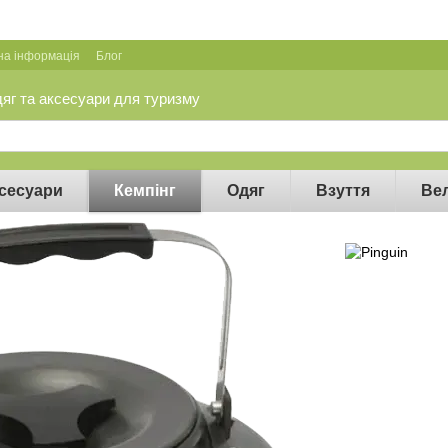
на інформація
Блог
дяг та аксесуари для туризму
сесуари
Кемпінг
Одяг
Взуття
Ве