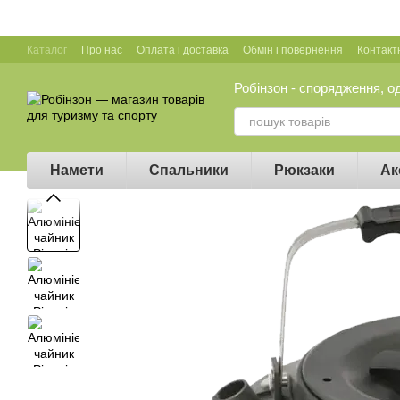
Перейти до основного контенту
Каталог
Про нас
Оплата і доставка
Обмін і повернення
Контакт
Робінзон - спорядження, о
Намети
Спальники
Рюкзаки
Ак