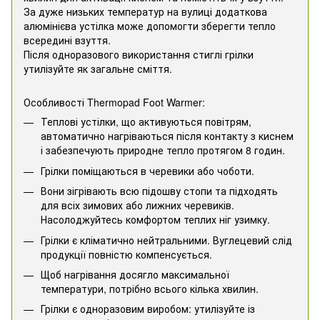
За дуже низьких температур на вулиці додаткова
алюмінієва устілка може допомогти зберегти тепло
всередині взуття.
Після одноразового використання стиглі грілки
утилізуйте як загальне сміття.
Особливості Thermopad Foot Warmer:
Теплові устілки, що активуються повітрям,
автоматично нагріваються після контакту з киснем
і забезпечують природне тепло протягом 8 годин.
Грілки поміщаються в черевики або чоботи.
Вони зігрівають всю підошву стопи та підходять
для всіх зимових або лижних черевиків.
Насолоджуйтесь комфортом теплих ніг узимку.
Грілки є кліматично нейтральними. Вуглецевий слід
продукції повністю компенсується.
Щоб нагрівання досягло максимальної
температури, потрібно всього кілька хвилин.
Грілки є одноразовим виробом: утилізуйте із