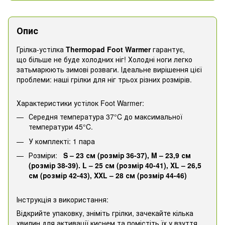
Опис
Грілка-устілка
Thermopad Foot Warmer
гарантує,
що більше не буде холодних ніг! Холодні ноги легко
затьмарюють зимові розваги. Ідеальне вирішення цієї
проблеми: наші грілки для ніг трьох різних розмірів.
Характеристики устілок Foot Warmer:
Середня температура 37°C до максимальної
температури 45°C.
У комплекті: 1 пара
Розміри:
S – 23 см (розмір 36-37), M – 23,9 см
(розмір 38-39). L – 25 см (розмір 40-41), XL – 26,5
см (розмір 42-43), XXL – 28 см (розмір 44-46)
Інструкція з використання:
Відкрийте упаковку, зніміть грілки, зачекайте кілька
хвилин для активації киснем та помістіть їх у взуття.