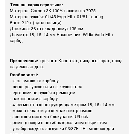
Технічні характеристики:
Матеріал: Carbon 3K 100% і алюмінію 7075
Матеріал руків'я: 01/45 Ergo Fit + 01/81 Touring
Вага: 212 г (одна палиця)
Довжина: 36 (в складеному)-135 см
Діаметр: 18, 16 ,14 мм Наконечник: Widia Vario Fit +
карбід
Призначення:
трекінг в Карпатах, вихідні в горах, похід
на декілька днів.
Особливості:
- із алюмінію та карбону
- легко регулюються і фіксуюються
- ергономічне руків'я з ремінцем
- наконечники з карбіду
- 4-сегментна конструкція діаметром 18, 16 і 14 мм
- можна скласти до компактних розмірів
- зовнішня система блокування U/Lock
- ремінці покриті антибактеріальним покриттям
- у набір входять заглушки 03/37F TR і мішечок для