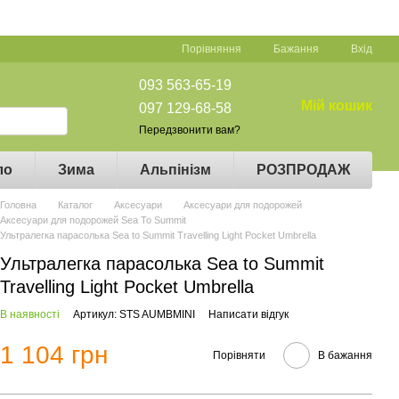
Порівняння
Бажання
Вхід
093 563-65-19
Мій кошик
097 129-68-58
Передзвонити вам?
ло
Зима
Альпінізм
РОЗПРОДАЖ
Головна
Каталог
Аксесуари
Аксесуари для подорожей
Аксесуари для подорожей Sea To Summit
Ультралегка парасолька Sea to Summit Travelling Light Pocket Umbrella
Ультралегка парасолька Sea to Summit
Travelling Light Pocket Umbrella
В наявності
Артикул: STS AUMBMINI
Написати відгук
1 104 грн
Порівняти
В бажання