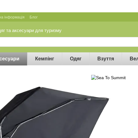
на інформація
Блог
дяг та аксесуари для туризму
сесуари
Кемпінг
Одяг
Взуття
Ве