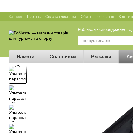
Перейти до основного контенту
Каталог
Про нас
Оплата і доставка
Обмін і повернення
Контакт
Робінзон - спорядження, о
Намети
Спальники
Рюкзаки
Ак