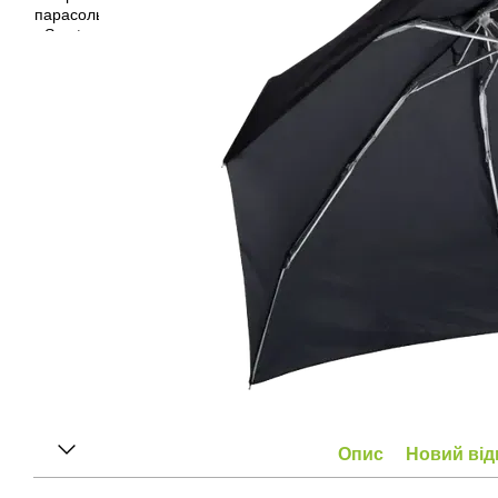
Опис
Новий від