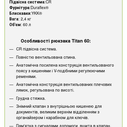
Підвісна система
:CR
Фурнітура
:Duraflex®
Блискавки
:YKK®
Вага
: 2,4 кг
Об'єм
: 60 л
Особливості рюкзака Titan 60:
CR підвісна система.
Повністю вентильована спина.
Анатомічна посилена конструкція вентильованого
поясу з кишенями і V-подібними регулюючими
ременями.
Анатомічна конструкція вентильованих плечових
лямок, регульована по висоті.
Грудна стяжка.
Знімний клапан з внутрішньою кишенею для
документів, великим верхнім відділенням з
органайзером і карабіном для ключів.
Пам'ятка з сигналами допомоги, вшита в клапан.