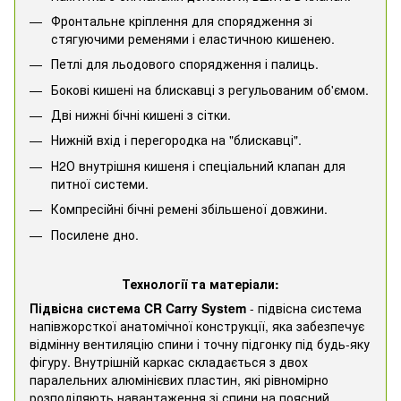
Фронтальне кріплення для спорядження зі
стягуючими ременями і еластичною кишенею.
Петлі для льодового спорядження і палиць.
Бокові кишені на блискавці з регульованим об'ємом.
Дві нижні бічні кишені з сітки.
Нижній вхід і перегородка на "блискавці".
Н2О внутрішня кишеня і спеціальний клапан для
питної системи.
Компресійні бічні ремені збільшеної довжини.
Посилене дно.
Технології та матеріали:
Підвісна система CR Carry System
- підвісна система
напівжорсткої анатомічної конструкції, яка забезпечує
відмінну вентиляцію спини і точну підгонку під будь-яку
фігуру. Внутрішній каркас складається з двох
паралельних алюмінієвих пластин, які рівномірно
розподіляють навантаження зі спини на поясний