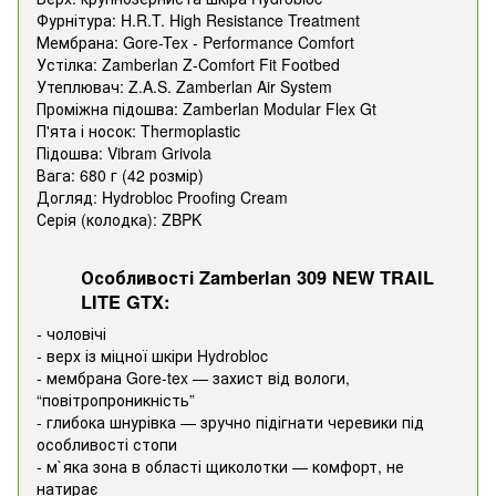
Фурнітура: H.R.T. High Resistance Treatment
Мембрана: Gore-Tex - Performance Comfort
Устілка: Zamberlan Z-Comfort Fit Footbed
Утеплювач: Z.A.S. Zamberlan Air System
Проміжна підошва: Zamberlan Modular Flex Gt
П'ята і носок: Thermoplastic
Підошва: Vibram Grivola
Вага: 680 г (42 розмір)
Догляд: Hydrobloc Proofing Cream
Серія (колодка): ZBPK
Особливості Zamberlan 309 NEW TRAIL
LITE GTX:
- чоловічі
- верх із міцної шкіри Hydrobloc
- мембрана Gore-tex — захист від вологи,
“повітропроникність”
- глибока шнурівка — зручно підігнати черевики під
особливості стопи
- м`яка зона в області щиколотки — комфорт, не
натирає