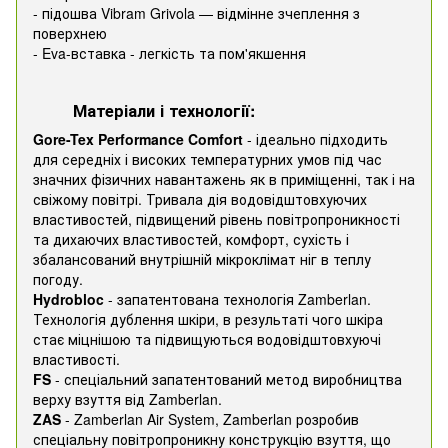
- підошва Vibram Grivola — відмінне зчеплення з
поверхнею
- Eva-вставка - легкість та пом'якшення
Матеріали і технології:
Gore-Tex Performance Comfort
- ідеально підходить
для середніх і високих температурних умов під час
значних фізичних навантажень як в приміщенні, так і на
свіжому повітрі. Тривала дія водовідштовхуючих
властивостей, підвищений рівень повітропроникності
та дихаючих властивостей, комфорт, сухість і
збалансований внутрішній мікроклімат ніг в теплу
погоду.
Hydrobloc
- запатентована технологія Zamberlan.
Технологія дублення шкіри, в результаті чого шкіра
стає міцнішою та підвищуються водовідштовхуючі
властивості.
FS
- спеціальний запатентований метод виробництва
верху взуття від Zamberlan.
ZAS
- Zamberlan Air System, Zamberlan розробив
спеціальну повітропроникну конструкцію взуття, що