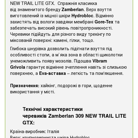
NEW TRAIL LITE GTX. Спражнія класикка
від знаменитого бренду
Zamberlan
. Верх взуття
виготовлений із міцної шкіри
Hydrobloc
. Відмінно
захистять від вологи завдяки мембрані
Gore-Tex
та
забезпечать високий рівень повітропроникності.
Черевики підійдуть для різного виду трекінгу по
міксованій поверхні: камені, гілки, тощо.
Глибока шнурівка дозволить підігнати взуття під
особливості стопи, а м`яка зона в області щиколотки
унеможливить появу мозолів. Підошва
Vibram
Grivola
гарантує відмінне зчеплення навіть зі слизькою
поверхнею, а
Eva-вставка
– легкість та пом'якшення.
Призначення:
хайкінг, подорожі в гори, щоденне
використання у місті.
Технічні характеристики
черевиків Zamberlan 309 NEW TRAIL LITE
GTX:
Країна-виробник: Італія
Верх: крупнозерниста шкіра Hydrobloc