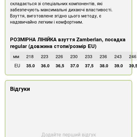
складається зі спеціальних компонентів, які
забезпечують максимальні дихаючі властивості.
Взуття, виготовлене згідно цього методу, є
надзвичайно легким і комфортним.
РОЗМІРНА ЛІНІЙКА взуття Zamberlan, посадка
regular (довжина стопи/розмір EU)
мм
218
223
226
230
233
236
243
246
EU
35.0
36.0
36,5
37.0
37,5
38.0
39.0
39,
Відгуки
Додайте перший відгук