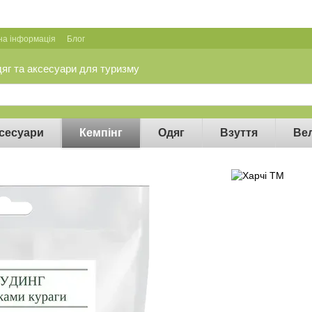
на інформація
Блог
дяг та аксесуари для туризму
сесуари
Кемпінг
Одяг
Взуття
Ве