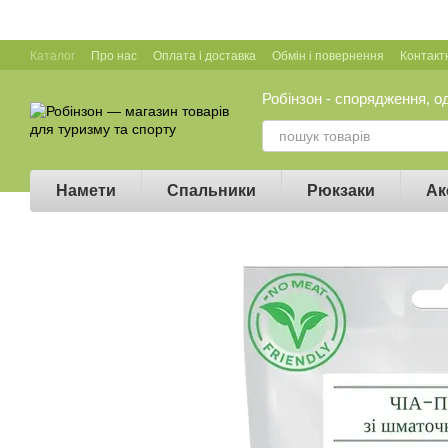
Перейти до основного контенту
Каталог
Про нас
Оплата і доставка
Обмін і повернення
Контакт
Робінзон - спорядження, о
Намети
Спальники
Рюкзаки
Ак