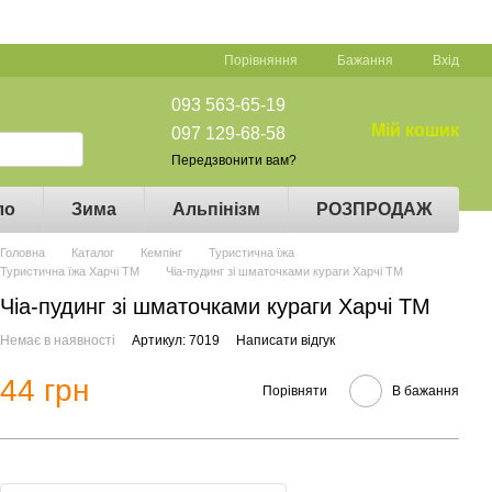
Порівняння
Бажання
Вхід
093 563-65-19
Мій кошик
097 129-68-58
Передзвонити вам?
ло
Зима
Альпінізм
РОЗПРОДАЖ
Головна
Каталог
Кемпінг
Туристична їжа
Туристична їжа Харчі ТМ
Чіа-пудинг зі шматочками кураги Харчі ТМ
Чіа-пудинг зі шматочками кураги Харчі ТМ
Немає в наявності
Артикул: 7019
Написати відгук
44 грн
Порівняти
В бажання