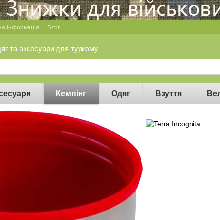
на інформація
Блог
дяг та аксесуари для туризму
сесуари
Кемпінг
Одяг
Взуття
Ве