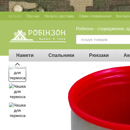
Перейти до основного контенту
Каталог
Про нас
Оплата і доставка
Обмін і повернення
Контакт
Робінзон - спорядження, о
Намети
Спальники
Рюкзаки
Ак