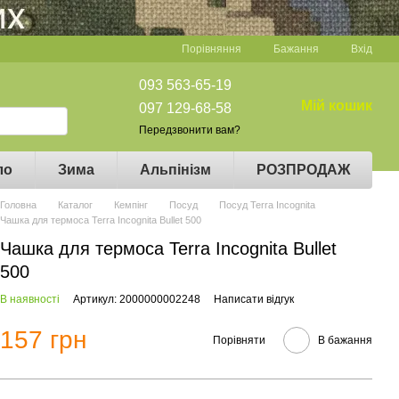
Порівняння
Бажання
Вхід
093 563-65-19
Мій кошик
097 129-68-58
Передзвонити вам?
ло
Зима
Альпінізм
РОЗПРОДАЖ
Головна
Каталог
Кемпінг
Посуд
Посуд Terra Incognita
Чашка для термоса Terra Incognita Bullet 500
Чашка для термоса Terra Incognita Bullet
500
В наявності
Артикул: 2000000002248
Написати відгук
157 грн
Порівняти
В бажання