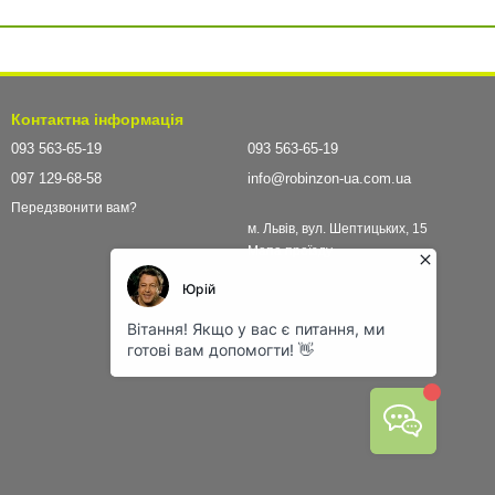
Контактна інформація
093 563-65-19
093 563-65-19
097 129-68-58
info@robinzon-ua.com.ua
Передзвонити вам?
м. Львів, вул. Шептицьких, 15
Мапа проїзду