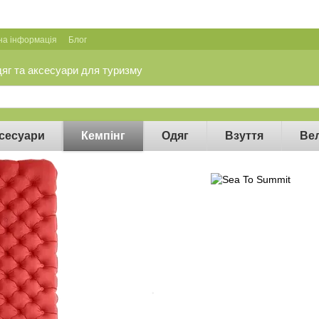
на інформація
Блог
дяг та аксесуари для туризму
сесуари
Кемпінг
Одяг
Взуття
Ве