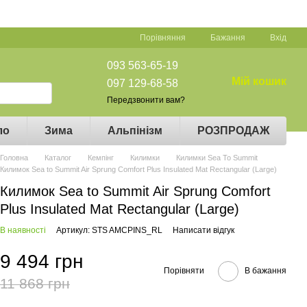
Порівняння
Бажання
Вхід
093 563-65-19
Мій кошик
097 129-68-58
Передзвонити вам?
ло
Зима
Альпінізм
РОЗПРОДАЖ
Головна
Каталог
Кемпінг
Килимки
Килимки Sea To Summit
Килимок Sea to Summit Air Sprung Comfort Plus Insulated Mat Rectangular (Large)
Килимок Sea to Summit Air Sprung Comfort
Plus Insulated Mat Rectangular (Large)
В наявності
Артикул: STS AMCPINS_RL
Написати відгук
9 494 грн
Порівняти
В бажання
11 868 грн