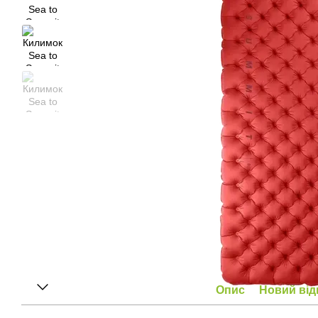
Опис
Новий від