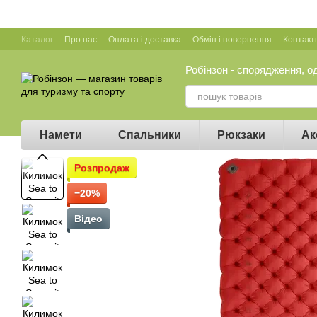
Перейти до основного контенту
Каталог
Про нас
Оплата і доставка
Обмін і повернення
Контакт
Робінзон - спорядження, о
Намети
Спальники
Рюкзаки
Ак
Розпродаж
−20%
Відео