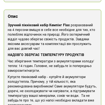
Опис
Зручний пікніковий набір Кемпінг Flax
розрахований
на 4 персони вміщує в себе все необхідне для тих, кто
полюбляє відпочинок на природі. Його ізотермічний
відділ чудово зберігає свіжість продуктів. Завдяки
якісним аксесуарам та комплектації він прослужить
для вас довгий час!
НАДОВГО ЗБЕРІГАЄ ТЕМПЕРАТУРУ ПРОДУКТІВ
Час зберігання температури з акумуляторами холоду/
тепла: 14 годин. Головне, не забудьте їх попередньо
заморозити/нагріти.
Купуєте пікніковий набір - купуйте й акумулятори
холоду/тепла. Причому, у тій кількості, яка
рекомендована виробником! Саме акумулятори будуть,
доречі, не охолоджувати чи нагрівати, а підтримувати
температуру вашої мінералки, соків чи води. Та не
забудьте про те, що усі напої необхідно вкладати вже
охолодженими.