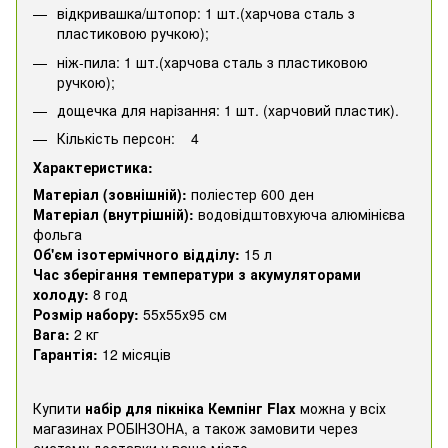
відкривашка/штопор: 1 шт.(харчова сталь з
пластиковою ручкою);
ніж-пила: 1 шт.(харчова сталь з пластиковою
ручкою);
дощечка для нарізання: 1 шт. (харчовий пластик).
Кількість персон: 4
Характеристика:
Матеріал (зовнішній):
поліестер 600 ден
Матеріал (внутрішній):
водовідштовхуюча алюмінієва
фольга
Об'єм ізотермічного відділу:
15 л
Час зберігання температури з акумуляторами
холоду:
8 год
Розмір набору:
55х55х95 см
Вага:
2 кг
Гарантія:
12 місяців
Купити
набір для пікніка Кемпінг Flax
можна у всіх
магазинах РОБІНЗОНА, а також замовити через
систему доставки у ваше місто