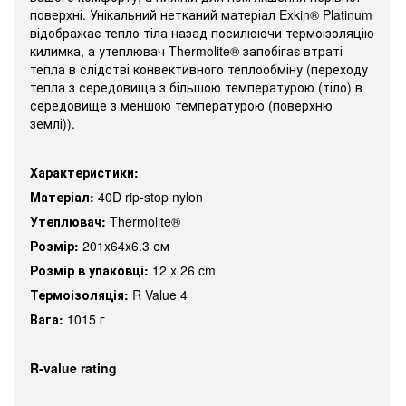
поверхні. Унікальний нетканий матеріал Exkin® Platinum
відображає тепло тіла назад посилюючи термоізоляцію
килимка, а утеплювач Thermolite® запобігає втраті
тепла в слідстві конвективного теплообміну (переходу
тепла з середовища з більшою температурою (тіло) в
середовище з меншою температурою (поверхню
землі)).
Характеристики:
Матеріал:
40D rip-stop nylon
Утеплювач:
Thermolite®
Розмір:
201x64х6.3 см
Розмір в упаковці:
12 x 26 cm
Термоізоляція:
R Value 4
Вага:
1015 г
R-value rating