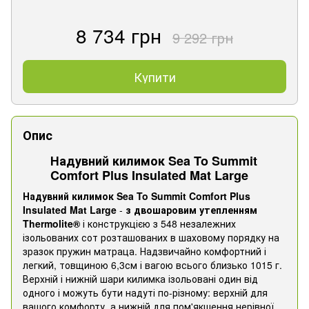
8 734 грн
9 292 грн
Купити
Опис
Надувний килимок Sea To Summit
Comfort Plus Insulated Mat Large
Надувний килимок Sea To Summit Comfort Plus
Insulated Mat Large
-
з двошаровим утепленням
Thermolite®
і конструкцією з 548 незалежних
ізольованих сот розташованих в шаховому порядку на
зразок пружин матраца. Надзвичайно комфортний і
легкий, товщиною 6,3см і вагою всього близько 1015 г.
Верхній і нижній шари килимка ізольовані один від
одного і можуть бути надуті по-різному: верхній для
вашого комфорту, а нижній для пом'якшення нерівної