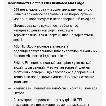
Особливості Comfort Plus Insulated Mat Large:
548 незалежна сота утворює унікальну матрицю
шляхом точкового зварювання на подобі пружин
матраца, забезпечуючи неперевершений комфорт
Двошарова конструкція сот забезпечує
неперевершений комфорт і покращує
термоізоляцію, так як верхній шар не торкається
землі
40D Rip-Stop нейлонова тканина з
водовідштовхувальними властивостями унікальний
баланс між вагою і довговічністю
Exkin® Platinum нетканний матеріал дуже легкий,
тихий і довговічний. Має металізований шар на
внутрішній поверхні, що забезпечує відображення
тепла тіла назад користувачеві і килимок стає ще
теплішим.
Утеплювач Thermolite® запобігає циркуляції повітря
і втраті
Антимікробне просочення у внутрішній TPU
ламінації, яке ще використовують в медицині і