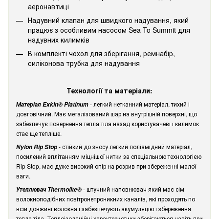
аеронавтиці
Надувний клапан для швидкого надування, який
працює з особливим насосом Sea To Summit для
надувних килимків
В комплекті чохол для зберігання, ремнабір,
силіконова трубка для надування
Технології та матеріали:
- легкий нетканний матеріал, тихий і
Матеріал Exkin® Platinum
довговічний. Має металізований шар на внутрішній поверхні, що
забезпечує повернення тепла тіла назад користувачеві і килимок
стає ще тепліше.
- стійкий до зносу легкий поліамідний матеріал,
Nylon Rip Stop
посилений вплітанням міцнішої нитки за спеціальною технологією
Rip Stop, має дуже високий опір на розрив при збереженні малої
ваги.
- штучний наповнювач який має сім
Утеплювач Thermolite®
волокноподібних повітронепроникних каналів, які проходять по
всій довжині волокна і забезпечують акумуляцію і збереження
тепла тіла. Теплоізоляційні характеристики зберігаються навіть при