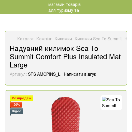
Каталог
Кемпінг
Килимки
Килимки Sea To Summit
Над
Надувний килимок Sea To
Summit Comfort Plus Insulated Mat
Large
Артикул:
STS AMCPINS_L
Написати відгук
Розпродаж
−20%
Відео