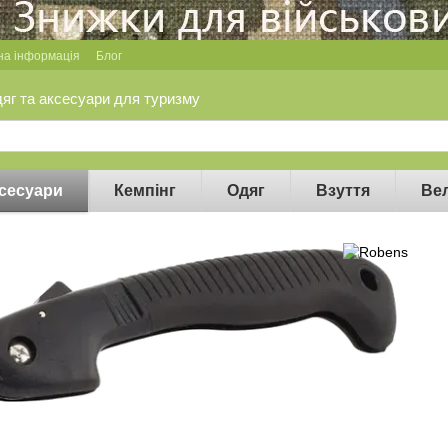
на інформація
Блог
дяг та аксесуари для туризму
сесуари
Кемпінг
Одяг
Взуття
Ве