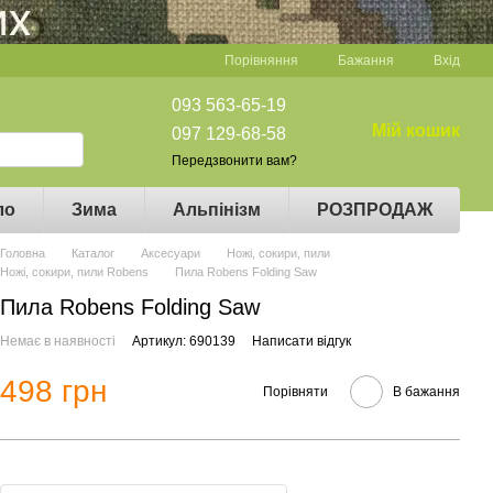
Порівняння
Бажання
Вхід
093 563-65-19
Мій кошик
097 129-68-58
Передзвонити вам?
ло
Зима
Альпінізм
РОЗПРОДАЖ
Головна
Каталог
Аксесуари
Ножі, сокири, пили
Ножі, сокири, пили Robens
Пила Robens Folding Saw
Пила Robens Folding Saw
Немає в наявності
Артикул: 690139
Написати відгук
498 грн
Порівняти
В бажання