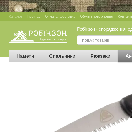
Перейти до основного контенту
Каталог
Про нас
Оплата і доставка
Обмін і повернення
Контакт
Робінзон - спорядження, о
Намети
Спальники
Рюкзаки
Ак