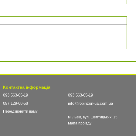
Контактна інформація
093 563-65-19
093 563-65-19
097 129-68-58
info@robinzon-ua.com.ua
Передзвонити вам?
м. Львів, вул. Шептицьких, 15
Мапа проїзду