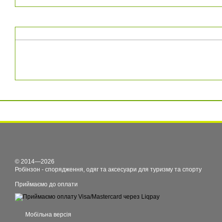
© 2014—2026
Робінзон - спорядження, одяг та аксесуари для туризму та спорту
Приймаємо до оплати
Мобільна версія