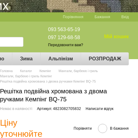
Порівняння
Бажання
Вхід
093 563-65-19
Мій кошик
097 129-68-58
Передзвонити вам?
ло
Зима
Альпінізм
РОЗПРОДАЖ
Головна
Каталог
Кемпінг
Мангали, барбекю і гриль
Мангали, барбекю і гриль Кемпінг
Решітка подвійна хромована з двома ручками Кемпінг BQ-75
Решітка подвійна хромована з двома
ручками Кемпінг BQ-75
Немає в наявності
Артикул: 4823082705832
Написати відгук
Ціну
Порівняти
В бажання
уточнюйте