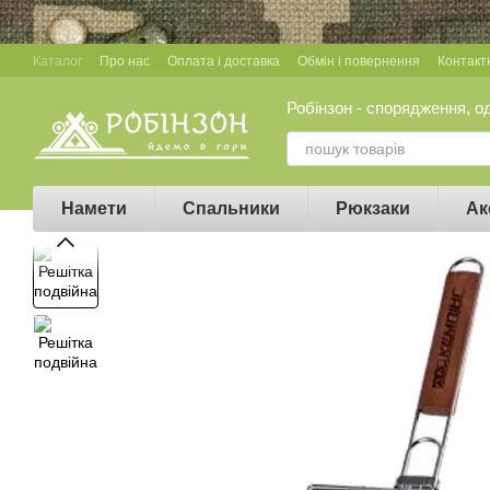
Перейти до основного контенту
Каталог
Про нас
Оплата і доставка
Обмін і повернення
Контакт
Робінзон - спорядження, о
Намети
Спальники
Рюкзаки
Ак