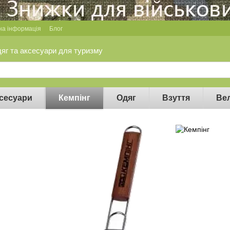
на інформація
Блог
дяг та аксесуари для туризму
сесуари
Кемпінг
Одяг
Взуття
Ве