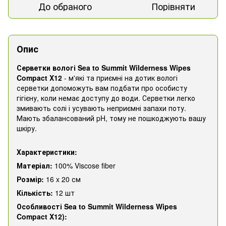
До обраного
Порівняти
Опис
Серветки вологі Sea to Summit Wilderness Wipes
Compact X12
- м'які та приємні на дотик вологі
серветки допоможуть вам подбати про особисту
гігієну, коли немає доступу до води. Серветки легко
змивають солі і усувають неприємні запахи поту.
Мають збалансований pH, тому не пошкоджують вашу
шкіру.
Характеристики:
Матеріал:
100% Viscose fiber
Розмір:
16 x 20 см
Кількість:
12 шт
Особливості Sea to Summit Wilderness Wipes
Compact X12):