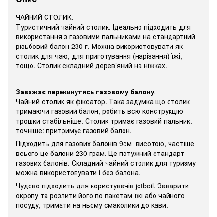
ЧАЙНИЙ СТОЛИК.
Туристичний чайний столик. Ідеально підходить для
використання з газовими пальниками на стандартний
різьбовий балон 230 г. Можна використовувати як
столик для чаю, для приготування (нарізання) їжі,
тощо. Столик складний дерев’яний на ніжках.
Заважає перекинутись газовому балону.
Чайний столик як фіксатор. Така задумка що столик
тримаючи газовий балон, робить всю конструкцію
трошки стабільніше. Столик тримає газовий пальник,
точніше: притримує газовий балон.
Підходить для газових балонів 9см висотою, частіше
всього це балони 230 грам. Це потужний стандарт
газових балонів. Складний чайний столик для туризму
можна використовувати і без балона.
Чудово підходить для користувачів jetboil. Заварити
окропу та розлити його по пакетам їжі або чайного
посуду, тримати на ньому смаколики до кави.