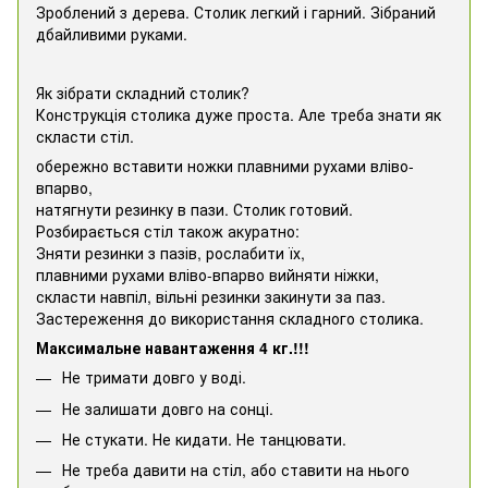
Зроблений з дерева. Столик легкий і гарний. Зібраний
дбайливими руками.
Як зібрати складний столик?
Конструкція столика дуже проста. Але треба знати як
скласти стіл.
обережно вставити ножки плавними рухами вліво-
впарво,
натягнути резинку в пази. Столик готовий.
Розбирається стіл також акуратно:
Зняти резинки з пазів, рослабити їх,
плавними рухами вліво-впарво вийняти ніжки,
скласти навпіл, вільні резинки закинути за паз.
Застереження до використання складного столика.
Максимальне навантаження 4 кг.!!!
Не тримати довго у воді.
Не залишати довго на сонці.
Не стукати. Не кидати. Не танцювати.
Не треба давити на стіл, або ставити на нього