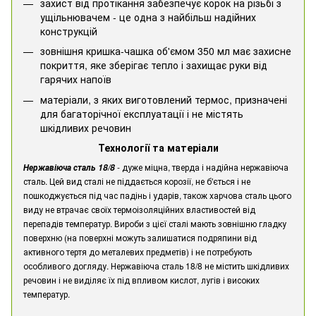
захист від протікання забезпечує корок на різьбі з
ущільнювачем - це одна з найбільш надійних
конструкцій
зовнішня кришка-чашка об'ємом 350 мл має захисне
покриття, яке зберігає тепло і захищає руки від
гарячих напоїв
матеріали, з яких виготовлений термос, призначені
для багаторічної експлуатації і не містять
шкідливих речовин
Технології та матеріали
- дуже міцна, тверда і надійна нержавіюча
Нержавіюча сталь 18/8
сталь. Цей вид сталі не піддається корозії, не б'ється і не
пошкоджується під час падінь і ударів, також харчова сталь цього
виду не втрачає своїх термоізоляційних властивостей від
перепадів температур. Вироби з цієї сталі мають зовнішню гладку
поверхню (на поверхні можуть залишатися подряпини від
активного тертя до металевих предметів) і не потребують
особливого догляду. Нержавіюча сталь 18/8 не містить шкідливих
речовин і не виділяє їх під впливом кислот, лугів і високих
температур.