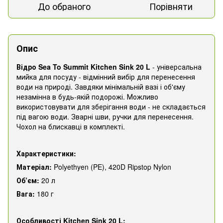
До обраного
Порівняти
Опис
Відро Sea To Summit Kitchen Sink 20 L
- універсальна
мийка для посуду - відмінний вибір для перенесення
води на природі. Завдяки мінімальній вазі і об'єму
незамінна в будь-якій подорожі. Можливо
використовувати для зберігання води - не складається
під вагою води. Зварні шви, ручки для перенесення.
Чохол на блискавці в комплекті.
Характеристики:
Матеріал:
Polyethyen (PE), 420D Ripstop Nylon
Об’єм:
20 л
Вага:
180 г
Особливості Kitchen Sink 20 L: