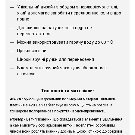
Унікальний дизайн з ободом з нержавіючої сталі,
який допомагає запобігти переливанню коли відро
повне
Дно ширше за рахунок чого відро не
перевертається
Можна використовувати гарячу воду до 60 ° С
Проклеєні шви
Широкі зручні ручки для перенесення
В комплекті зручний чохол для зберігання з
сіточкою
Технології та матеріали:
- універсальний полімерний матеріал. Щільність
420 HD Nylon
плетіння в 420 Den забезпечує високу міцність на розрив, а
тришарове поліуретанове покриття - водонепроникність.
- це тип тканини, що складається з елементів ущільнення,
Ripstop
а саме містить у собі армовані нитки. Переплетені особливим
чином вони роблять тканину досить міцною і стійкою до розривів.