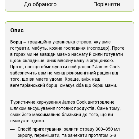
До обраного
Порівняти
Опис
Борщ –
традиційна українська страва, яку вміє
готувати, мабуть, кожна господиня (господар). Проте,
в горах ми не завжди маємо наснагу й сили готувати
щось складніше, аніж вівсяну кашу із згущонкою.
Проте, навіщо обмежувати свій раціон? James Cook
забезпечить вам не менш різноманітний раціон від
того, що ви маєте удома. Краще, аніж наш
вегетаріанський борщ, смакує хіба що борщ мами.
Туристичне харчування James Cook виготовлене
шляхом висушування готових продуктів. Саме тому,
смак його максимально близький до того, що ви
смакуєте вдома.
Спосіб приготування: залити страву 300–350 мл
окропу, перемішати, та зачекати протягом 5-6