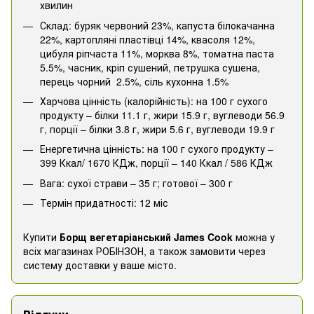
хвилин
Склад: буряк червоний 23%, капуста білокачанна
22%, картопляні пластівці 14%, квасоля 12%,
цибуля ріпчаста 11%, морква 8%, томатна паста
5.5%, часник, кріп сушений, петрушка сушена,
перець чорний 2.5%, сіль кухонна 1.5%
Харчова цінність (калорійність): на 100 г сухого
продукту – білки 11.1 г, жири 15.9 г, вуглеводи 56.9
г, порції – білки 3.8 г, жири 5.6 г, вуглеводи 19.9 г
Енергетична цінність: на 100 г сухого продукту –
399 Ккал/ 1670 КДж, порції – 140 Ккал / 586 КДж
Вага: сухої страви – 35 г; готової – 300 г
Термін придатності: 12 міс
Купити
Борщ вегетаріанський James Cook
можна у
всіх магазинах РОБІНЗОН, а також замовити через
систему доставки у ваше місто.