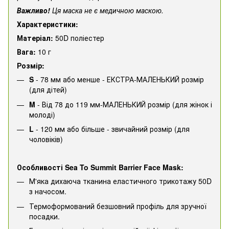
Важливо!
Ця маска не є медичною маскою.
Характеристики:
Матеріал:
50D поліестер
Вага:
10 г
Розмір:
S
- 78 мм або менше - ЕКСТРА-МАЛЕНЬКИЙ розмір
(для дітей)
M
- Від 78 до 119 мм-МАЛЕНЬКИЙ розмір (для жінок і
молоді)
L
- 120 мм або більше - звичайний розмір (для
чоловіків)
Особливості Sea To Summit Barrier Face Mask:
М'яка дихаюча тканина еластичного трикотажу 50D
з начосом.
Термоформований безшовний профіль для зручної
посадки.