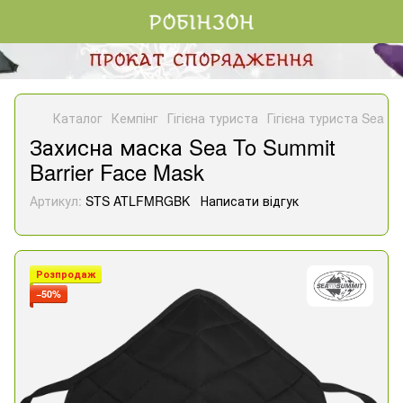
Каталог
Кемпінг
Гігієна туриста
Гігієна туриста Sea T
Захисна маска Sea To Summit
Barrier Face Mask
Артикул:
STS ATLFMRGBK
Написати відгук
Розпродаж
−50%