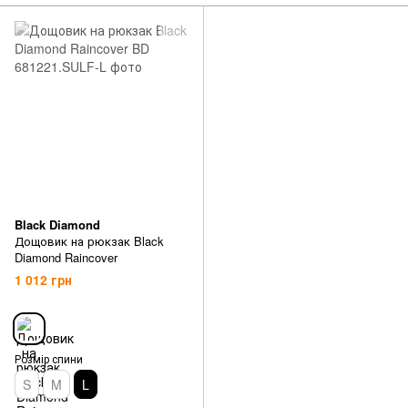
Black Diamond
Дощовик на рюкзак Black
Diamond Raincover
1 012 грн
Розмір спини
S
M
L