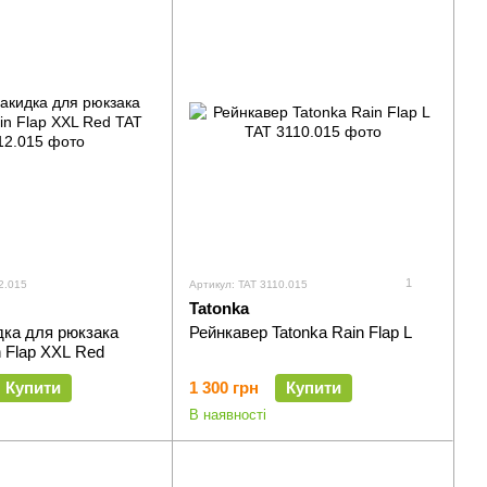
1
2.015
Артикул: TAT 3110.015
Tatonka
дка для рюкзака
Рейнкавер Tatonka Rain Flap L
n Flap XXL Red
Купити
1 300 грн
Купити
В наявності