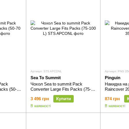
Артикул: STS APCONL
Артикул: PNG 35
Sea To Summit
Pinguin
Pack
Чохол Sea to summit Pack
Накидка на 
acks (50-70
Converter Large Fits Packs (75-
Raincover 2
100 L)
3 496 грн
Купити
874 грн
В наявності
В наявності