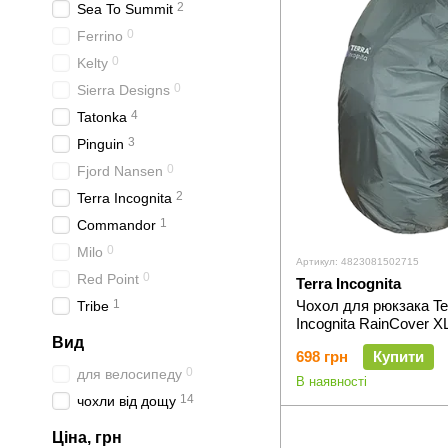
2
Sea To Summit
0
Ferrino
0
Kelty
0
Sierra Designs
4
Tatonka
3
Pinguin
0
Fjord Nansen
2
Terra Incognita
1
Commandor
0
Milo
Артикул: 4823081502715
0
Red Point
Terra Incognita
1
Чохол для рюкзака Te
Tribe
Incognita RainCover X
Вид
698 грн
Купити
0
для велосипеду
В наявності
14
чохли від дощу
Ціна, грн