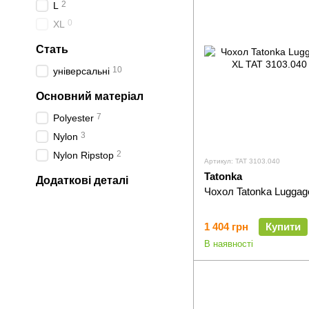
2
L
0
XL
Стать
10
універсальні
Основний матеріал
7
Polyester
3
Nylon
2
Nylon Ripstop
Артикул: TAT 3103.040
Tatonka
Додаткові деталі
Чохол Tatonka Luggag
1 404 грн
Купити
В наявності