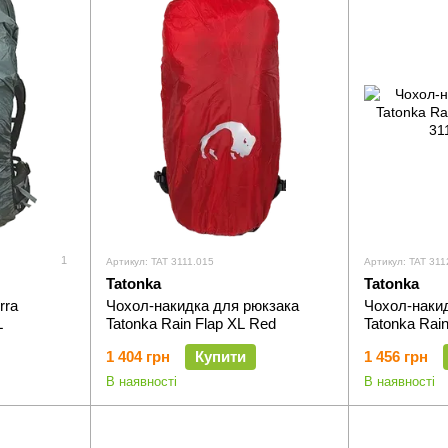
1
Артикул: TAT 3111.015
Артикул: TAT 311
Tatonka
Tatonka
rra
Чохол-накидка для рюкзака
Чохол-наки
L
Tatonka Rain Flap XL Red
Tatonka Rai
1 404 грн
Купити
1 456 грн
В наявності
В наявності