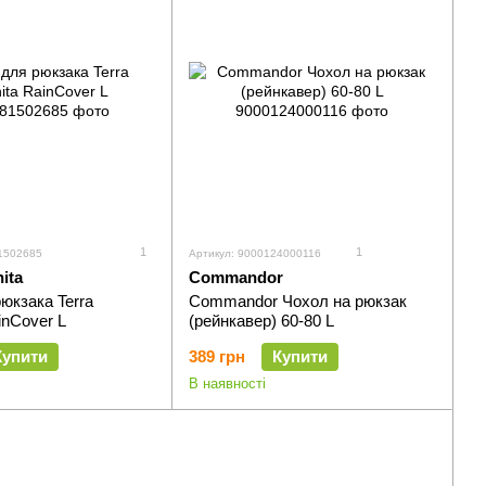
1
1
1502685
Артикул: 9000124000116
ita
Commandor
юкзака Terra
Commandor Чохол на рюкзак
inCover L
(рейнкавер) 60-80 L
Купити
389 грн
Купити
В наявності