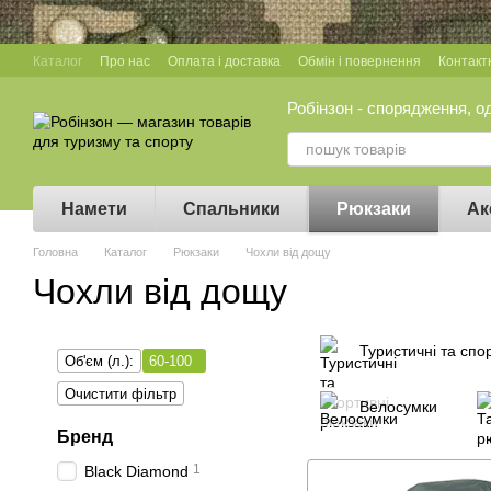
Перейти до основного контенту
Каталог
Про нас
Оплата і доставка
Обмін і повернення
Контакт
Робінзон - спорядження, о
Намети
Спальники
Рюкзаки
Ак
Головна
Каталог
Рюкзаки
Чохли від дощу
Чохли від дощу
Туристичні та спо
Об'єм (л.):
60-100
Очистити фільтр
Велосумки
Бренд
1
Black Diamond