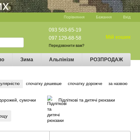
Порівняння
Бажання
Вхід
093 563-65-19
Мій кошик
097 129-68-58
Передзвонити вам?
ло
Зима
Альпінізм
РОЗПРОДАЖ
пулярністю
спочатку дешевше
спочатку дорожче
за назвою
дорожей, сумочки
Підліткові та дитячі рюкзаки
дощу