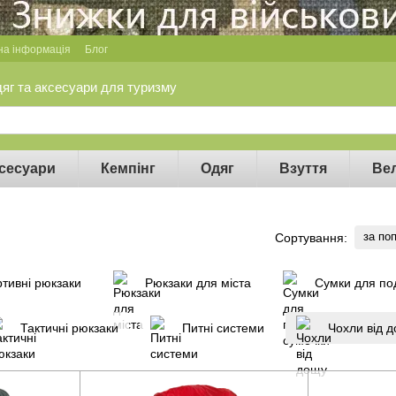
на інформація
Блог
дяг та аксесуари для туризму
сесуари
Кемпінг
Одяг
Взуття
Ве
за по
Сортування:
ртивні рюкзаки
Рюкзаки для міста
Сумки для по
Тактичні рюкзаки
Питні системи
Чохли від 