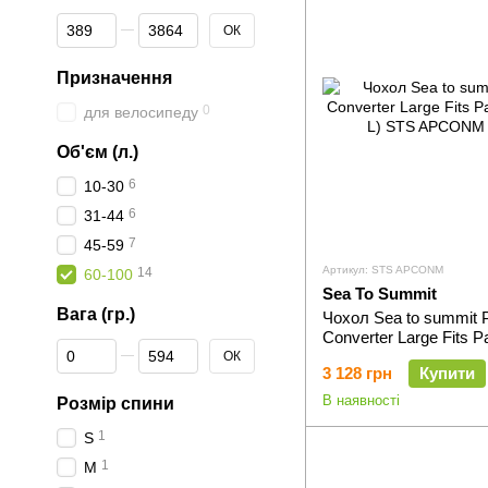
Від Ціна, грн
До Ціна, грн
ОК
Призначення
0
для велосипеду
Об'єм (л.)
6
10-30
6
31-44
7
45-59
Артикул: STS APCONM
14
60-100
Sea To Summit
Вага (гр.)
Чохол Sea to summit 
Converter Large Fits P
Від Вага (гр.)
До Вага (гр.)
L)
ОК
3 128 грн
Купити
В наявності
Розмір спини
1
S
1
M