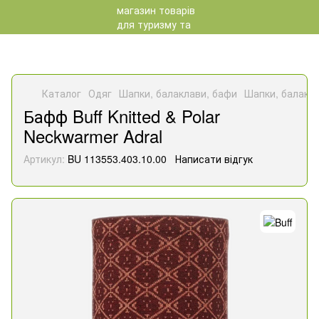
Каталог
Одяг
Шапки, балаклави, бафи
Шапки, балакла
Бафф Buff Knitted & Polar
Neckwarmer Adral
Артикул:
BU 113553.403.10.00
Написати відгук