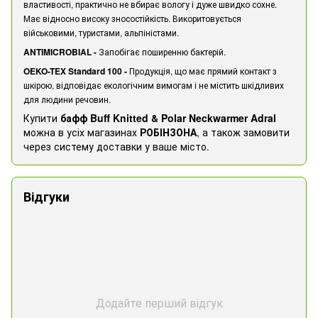
властивості, практично не вбирає вологу і дуже швидко сохне.
Має відносно високу зносостійкість. Викоритовується
військовими, туристами, альпіністами.
ANTIMICROBIAL -
Запобігає поширенню бактерій.
OEKO-TEX Standard 100 -
Продукція, що має прямий контакт з
шкірою, відповідає екологічним вимогам і не містить шкідливих
для людини речовин.
Купити
бафф Buff Knitted & Polar Neckwarmer Adral
можна в усіх магазинах
РОБІНЗОНА
, а також замовити
через систему доставки у ваше місто.
Відгуки
Додайте перший відгук