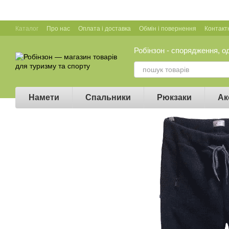
Перейти до основного контенту
Каталог
Про нас
Оплата і доставка
Обмін і повернення
Контакт
Робінзон - спорядження, о
Намети
Спальники
Рюкзаки
Ак