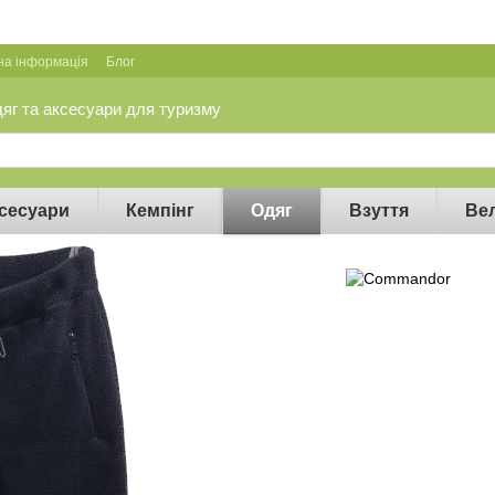
на інформація
Блог
дяг та аксесуари для туризму
сесуари
Кемпінг
Одяг
Взуття
Ве