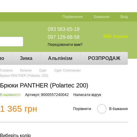
Порівняння
Бажання
Вхід
093 563-65-19
Мій кошик
097 129-68-58
Передзвонити вам?
ло
Зима
Альпінізм
РОЗПРОДАЖ
Головна
Каталог
Одяг
Одяг Commandor
Брюки PANTHER (Polartec 200)
Брюки PANTHER (Polartec 200)
В наявності
Артикул: 9000557240042
Написати відгук
1 365 грн
Порівняти
В бажання
Виберіть колір