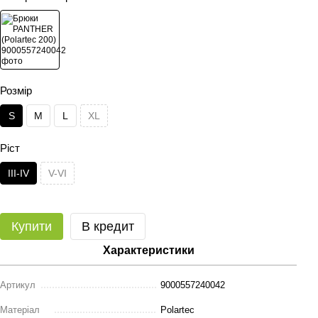
Розмір
S
M
L
XL
Ріст
III-IV
V-VI
Купити
В кредит
Характеристики
Артикул
9000557240042
Матеріал
Polartec