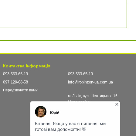
Контактна інформація
093 563-65-19
093 563-65-19
097 129-68-58
info@robinzon-ua.com.ua
Передзвонити вам?
м. Львів, вул. Шептицьких, 15
Мапа проїзду