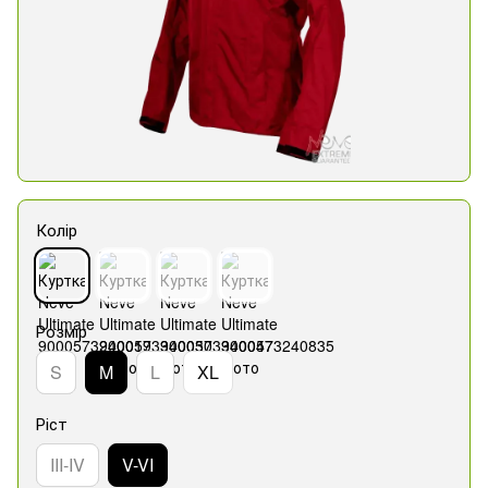
Колір
Розмір
S
M
L
XL
Ріст
III-IV
V-VI