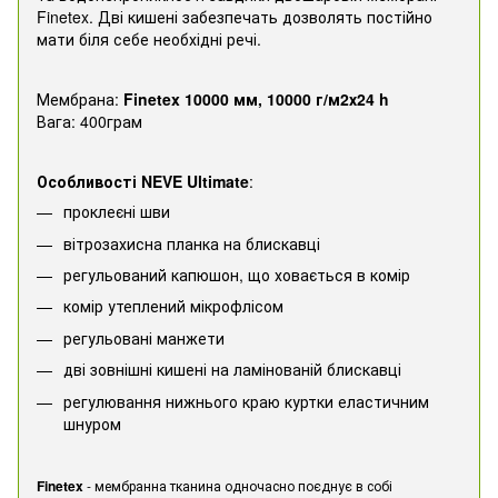
Finetex. Дві кишені забезпечать дозволять постійно
мати біля себе необхідні речі.
Мембрана:
Finetex 10000 мм, 10000 г/м2х24 h
Вага: 400грам
Особливості NEVE Ultimate
:
проклеєні шви
вітрозахисна планка на блискавці
регульований капюшон, що ховається в комір
комір утеплений мікрофлісом
регульовані манжети
дві зовнішні кишені на ламінованій блискавці
регулювання нижнього краю куртки еластичним
шнуром
Finetex
- мембранна тканина одночасно поєднує в собі