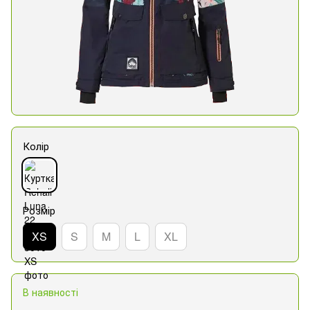
Колір
Розмір
XS
S
M
L
XL
В наявності