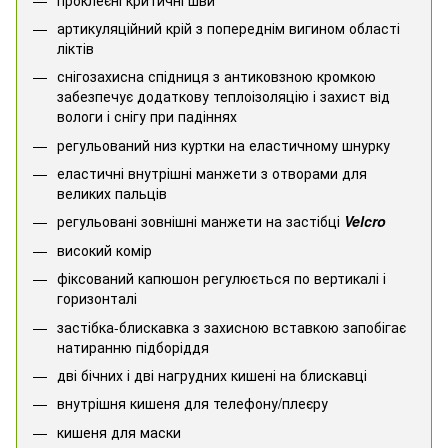
артикуляційний крій з попереднім вигином області
ліктів
снігозахисна спідниця з антиковзною кромкою
забезпечує додаткову теплоізоляцію і захист від
вологи і снігу при падіннях
регульований низ куртки на еластичному шнурку
еластичні внутрішні манжети з отворами для
великих пальців
регульовані зовнішні манжети на застібці
Velcro
високий комір
фіксований капюшон регулюється по вертикалі і
горизонталі
застібка-блискавка з захисною вставкою запобігає
натиранню підборіддя
дві бічних і дві нагрудних кишені на блискавці
внутрішня кишеня для телефону/плеєру
кишеня для маски