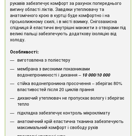
рукавів забезпечує комфорт за рахунок попереднього
вигину області ліктів. Завдяки утеплювачу та
анатомічного крою в куртці буде комфортно і на
гірськолижному схилі, і в місті взимку. Снігозахисна
спідниця й еластичні внутрішні манжети з отворами під
великі пальці забезпечують додаткову ізоляцію від
холоду.
Особливості:
виготовлена з поліестеру
мембрана з високими показниками
водонепроникності і дихання –
10 000/10 000
стійка водонепроникна просочення – зберігає 80%
властивостей після 20 циклів прання
дихаючий утеплювач не пропускає вологу і зберігає
тепло
підкладка забезпечує контроль мікроклімату
анатомічний крій еластична тканина забезпечують
максимальний комфорт і свободу рухів
проклеєні критичні шви