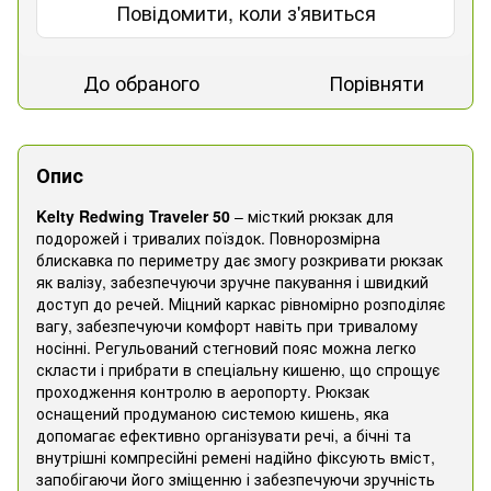
Повідомити, коли з'явиться
До обраного
Порівняти
Опис
Kelty
Redwing
Traveler
50
– місткий рюкзак для
подорожей і тривалих поїздок. Повнорозмірна
блискавка по периметру дає змогу розкривати рюкзак
як валізу, забезпечуючи зручне пакування і швидкий
доступ до речей. Міцний каркас рівномірно розподіляє
вагу, забезпечуючи комфорт навіть при тривалому
носінні. Регульований стегновий пояс можна легко
скласти і прибрати в спеціальну кишеню, що спрощує
проходження контролю в аеропорту. Рюкзак
оснащений продуманою системою кишень, яка
допомагає ефективно організувати речі, а бічні та
внутрішні компресійні ремені надійно фіксують вміст,
запобігаючи його зміщенню і забезпечуючи зручність