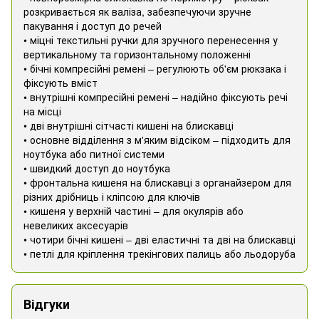
розкривається як валіза, забезпечуючи зручне
пакування і доступ до речей
• міцні текстильні ручки для зручного перенесення у
вертикальному та горизонтальному положенні
• бічні компресійні ремені – регулюють об'єм рюкзака і
фіксують вміст
• внутрішні компресійні ремені – надійно фіксують речі
на місці
• дві внутрішні сітчасті кишені на блискавці
• основне відділення з м'яким відсіком – підходить для
ноутбука або питної системи
• швидкий доступ до ноутбука
• фронтальна кишеня на блискавці з органайзером для
різних дрібниць і кліпсою для ключів
• кишеня у верхній частині – для окулярів або
невеликих аксесуарів
• чотири бічні кишені – дві еластичні та дві на блискавці
• петлі для кріплення трекінгових палиць або льодоруба
Відгуки