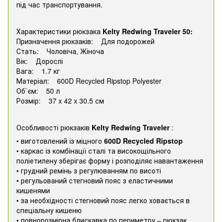
під час транспортування.
Характеристики рюкзака
Kelty
Redwing
Traveler
50:
Призначення рюкзаків: Для подорожей
Стать: Чоловіча, Жіноча
Вік: Дорослі
Вага: 1.7 кг
Матеріал: 600D Recycled Ripstop Polyester
Об`єм: 50 л
Розмір: 37 x 42 x 30.5 см
Особливості рюкзаків
Kelty
Redwing
Traveler
:
• виготовлений із міцного
600D
Recycled
Ripstop
• каркас із комбінації сталі та високощільного
поліетилену зберігає форму і розподіляє навантаження
• грудний ремінь з регулюванням по висоті
• регульований стегновий пояс з еластичними
кишенями
• за необхідності стегновий пояс легко ховається в
спеціальну кишеню
• повнорозмірна блискавка по периметру – рюкзак