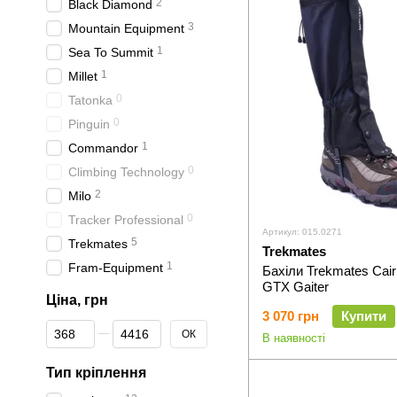
2
Black Diamond
3
Mountain Equipment
1
Sea To Summit
1
Millet
0
Tatonka
0
Pinguin
1
Commandor
0
Climbing Technology
2
Milo
0
Tracker Professional
Артикул: 015.0271
5
Trekmates
Trekmates
1
Fram-Equipment
Бахіли Trekmates Cai
GTX Gaiter
Ціна, грн
3 070 грн
Купити
Від Ціна, грн
До Ціна, грн
ОК
В наявності
Тип кріплення