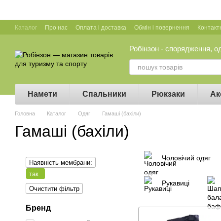
Перейти до основного контенту
Каталог
Про нас
Оплата і доставка
Обмін і повернення
Контакт
Робінзон - спорядження, о
Намети
Спальники
Рюкзаки
Ак
Головна
Каталог
Одяг
Гамаші (бахіли)
Гамаші (бахіли)
Чоловічий одяг
Наявність мембрани:
так
Рукавиці
Очистити фільтр
Бренд