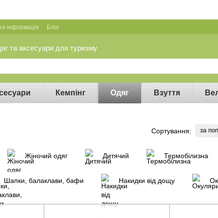
на інформація
Блог
дяг та аксесуари для туризму
сесуари
Кемпінг
Одяг
Взуття
Ве
за по
Сортування:
Жіночий одяг
Дитячий
Термобілизна
Шапки, балаклави, бафи
Накидки від дощу
Ок