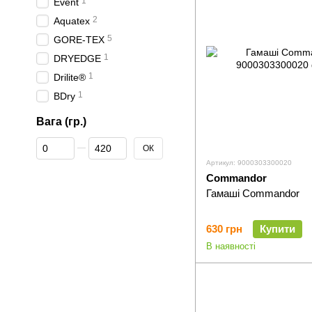
1
Event
2
Aquatex
5
GORE-TEX
1
DRYEDGE
1
Drilite®
1
BDry
Вага (гр.)
Від Вага (гр.)
До Вага (гр.)
ОК
Артикул: 9000303300020
Commandor
Гамаші Commandor
630 грн
Купити
В наявності