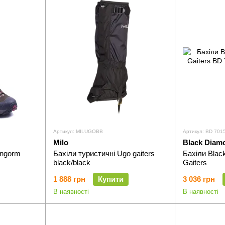
Артикул: MILUGOBB
Артикул: BD 701
Milo
Black Diam
rngorm
Бахіли туристичні Ugo gaiters
Бахіли Blac
black/black
Gaiters
1 888 грн
Купити
3 036 грн
В наявності
В наявності