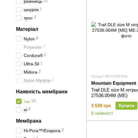
12
ремінець
1
шнурок
2
трос
Матеріал
6
Nylon
0
Polyester
2
Cordura®
1
Ultra-Sil
2
Midora
Артикул: ME-27536.004L
0
Nylon Ripstop
Mountain Equipment
Trail DLE size M гет
Наявність мембрани
27536.004M (ME)
16
так
3 539 грн
Купити
9
ні
В наявності
Мембрана
2
Hi-Pora™/Evapora