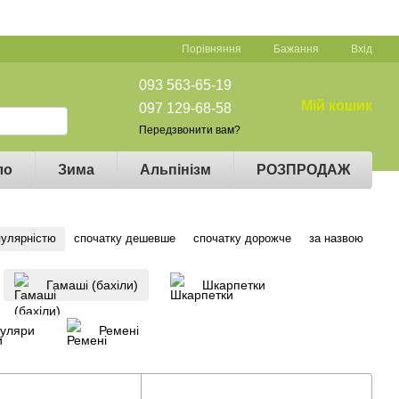
Порівняння
Бажання
Вхід
093 563-65-19
Мій кошик
097 129-68-58
Передзвонити вам?
ло
Зима
Альпінізм
РОЗПРОДАЖ
пулярністю
спочатку дешевше
спочатку дорожче
за назвою
Гамаші (бахіли)
Шкарпетки
уляри
Ремені