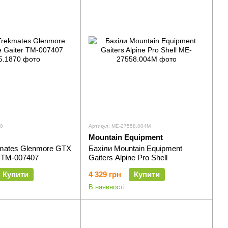
70
Артикул: ME-27558.004M
Mountain Equipment
kmates Glenmore GTX
Бахіли Mountain Equipment
r TM-007407
Gaiters Alpine Pro Shell
Купити
4 329 грн
Купити
В наявності