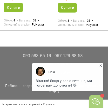
Купити
Купити
Об'єм
4
Вага (гр.)
32
Об'єм
8
Вага (гр.)
38
Основний матеріал
Polyester
Основний матеріал
Polyester
093 563-65-19
097 129-68-58
Контактна інформація
Повна версія сайту
© 2014—2026
Робінзон - спорядження, одяг та аксесуари для туризму та
спорту
Інтернет-магазин створений з Хорошоп