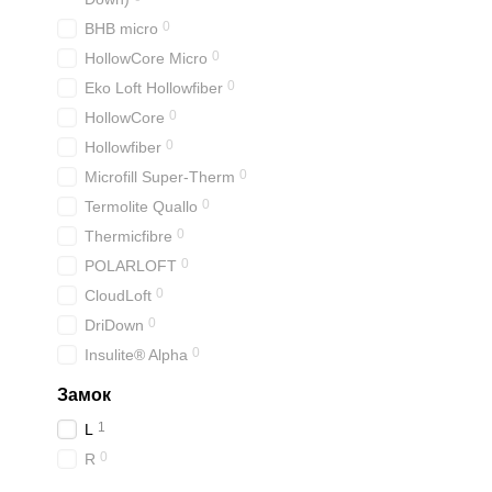
0
BHB micro
0
HollowCore Micro
0
Eko Loft Hollowfiber
0
HollowCore
0
Hollowfiber
0
Microfill Super-Therm
0
Termolite Quallo
0
Thermicfibre
0
POLARLOFT
0
CloudLoft
0
DriDown
0
Insulite® Alpha
Замок
1
L
0
R