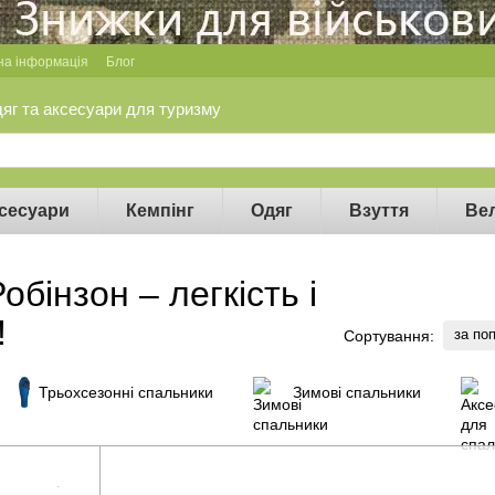
на інформація
Блог
дяг та аксесуари для туризму
сесуари
Кемпінг
Одяг
Взуття
Ве
обінзон – легкість і
!
за по
Сортування:
Трьохсезонні спальники
Зимові спальники