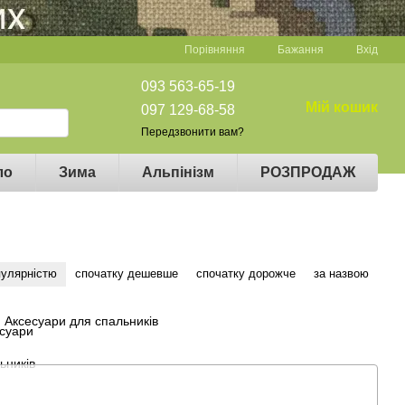
Порівняння
Бажання
Вхід
093 563-65-19
Мій кошик
097 129-68-58
Передзвонити вам?
ло
Зима
Альпінізм
РОЗПРОДАЖ
пулярністю
спочатку дешевше
спочатку дорожче
за назвою
Аксесуари для спальників