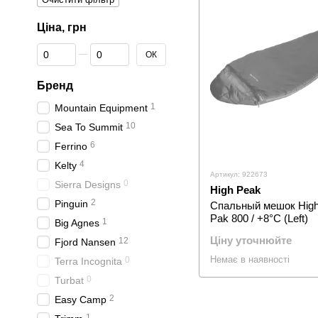
Ціна, грн
Від Ціна, грн
До Ціна, грн
ОК
Бренд
1
Mountain Equipment
10
Sea To Summit
6
Ferrino
4
Kelty
Артикул: 922673
0
Sierra Designs
High Peak
2
Pinguin
Спальный мешок High 
Pak 800 / +8°C (Left)
1
Big Agnes
Ціну уточнюйте
12
Fjord Nansen
Немає в наявності
0
Terra Incognita
0
Turbat
2
Easy Camp
1