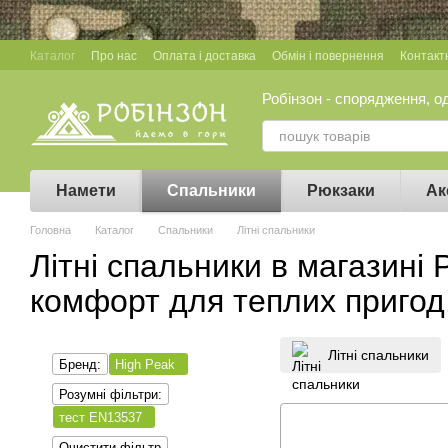
Перейти до основного контенту
Каталог
Про нас
Оплата і доставка
Обмін і повернення
Контакт
Робінзон - спорядження, о
Намети
Спальники
Рюкзаки
Ак
Головна
Каталог
Спальники
Літні спальники
Літні спальники в магазині Р
комфорт для теплих пригод
Літні спальники
Бренд:
High Peak
Розумні фільтри:
тест EN13537
Очистити фільтр