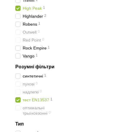
Trimm
1
High Peak
2
Highlander
1
Robens
0
Outwell
0
Red Point
1
Rock Empire
1
Vango
Розумні фільтри
1
синтетичні
0
пухові
0
надлегкі
1
тест EN13537
оптимальні
0
трьохсезонні
Тип