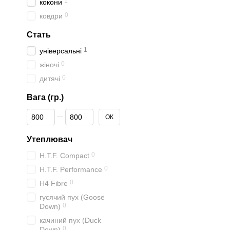
1
кокони
0
ковдри
Стать
1
універсальні
0
жіночі
0
дитячі
Вага (гр.)
Від Вага (гр.)
До Вага (гр.)
ОК
Утеплювач
0
H.T.F. Compact
0
H.T.F. Performance
0
H4 Fibre
гусячий пух (Goose
0
Down)
качиний пух (Duck
0
Down)