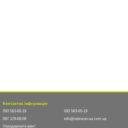
Контактна інформація
093 563-65-19
093 563-65-19
097 129-68-58
info@robinzon-ua.com.ua
Передзвонити вам?