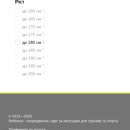
Ріст
0
до 150 см
0
до 165 см
0
до 170 см
0
до 175 см
1
до 180 см
0
до 185 см
0
до 190 см
0
до 195 см
0
до 205 см
© 2014—2026
Робінзон - спорядження, одяг та аксесуари для туризму та спорту
Приймаємо до оплати