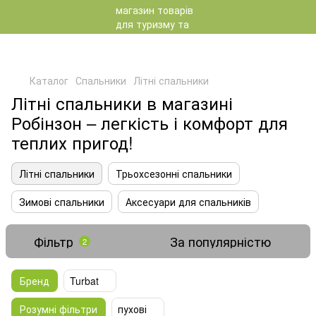
Каталог
Спальники
Літні спальники
Літні спальники в магазині
Робінзон – легкість і комфорт для
теплих пригод!
Літні спальники
Трьохсезонні спальники
Зимові спальники
Аксесуари для спальників
Фільтр
За популярністю
2
Бренд
Turbat
Розумні фільтри
пухові