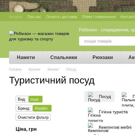
Перейти до основного контенту
Каталог
Про нас
Оплата і доставка
Обмін і повернення
Контакт
Робінзон - спорядження, о
Намети
Спальники
Рюкзаки
Ак
Головна
Каталог
Кемпінг
Посуд
Туристичний посуд
Посуд
П
Вид:
інше
Бренд:
Aladdin
Гігієна туриста
Очистити фільтр
Кемпінгові меблі
Ціна, грн