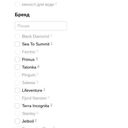
0
ємності для води
Бренд
0
Black Diamond
1
Sea To Summit
0
Ferrino
3
Primus
8
Tatonka
0
Pinguin
0
Salewa
1
Lifeventure
0
Fjord Nansen
3
Terra Incognita
0
Stanley
2
Jetboil