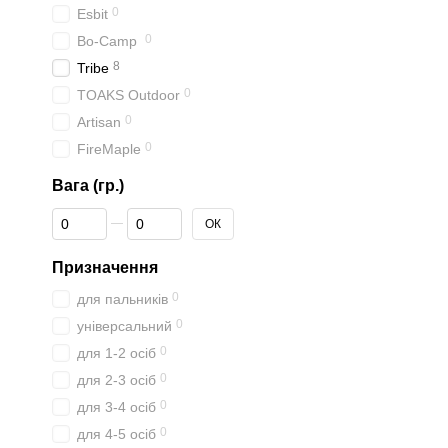
0
Esbit
0
Bo-Camp
8
Tribe
0
TOAKS Outdoor
0
Artisan
0
FireMaple
Вага (гр.)
Від Вага (гр.)
До Вага (гр.)
ОК
Призначення
0
для пальників
0
універсальний
0
для 1-2 осіб
0
для 2-3 осіб
0
для 3-4 осіб
0
для 4-5 осіб