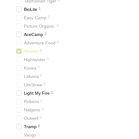
0
Tasmanian Tiger
1
BioLite
0
Easy Camp
0
Picture Organic
3
AceCamp
0
Adventure Food
0
Aladdin
0
Highlander
0
Kovea
0
Lafuma
0
LifeStraw
1
Light My Fire
0
Robens
0
Nalgene
0
Outwell
8
Tramp
0
Vango