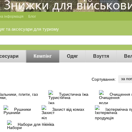
на інформація
Блог
дяг та аксесуари для туризму
сесуари
Кемпінг
Одяг
Взуття
Ве
за по
Сортування:
альники, плити, газ
Туристична їжа
Очищення 
Рушники
Захист від комах
Ізотермічна п
Набори для пікніка