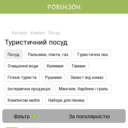
Каталог
Кемпінг
Посуд
Туристичний посуд
Посуд
Пальники, плити, газ
Туристична їжа
Очищення води
Килимки
Гамаки
Гігієна туриста
Рушники
Захист від комах
Ізотермічна продукція
Мангали, барбекю і гриль
Кемпінгові меблі
Набори для пікніка
Фільтр
За популярністю
2