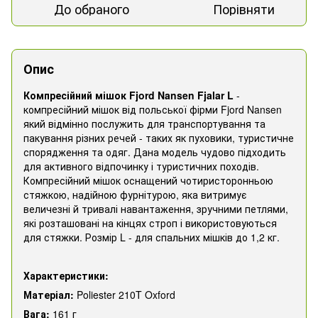
До обраного
Порівняти
Опис
Компресійний мішок Fjord Nansen Fjalar L
-
компресійний мішок від польської фірми Fjord Nansen
який відмінно послужить для транспортування та
пакування різних речей - таких як пуховики, туристичне
спорядження та одяг. Дана модель чудово підходить
для активного відпочинку і туристичних походів.
Компресійний мішок оснащений чотиристоронньою
стяжкою, надійною фурнітурою, яка витримує
величезні й тривалі навантаження, зручними петлями,
які розташовані на кінцях строп і використовуються
для стяжки. Розмір L - для спальних мішків до 1,2 кг.
Характеристики:
Матеріал:
Poliester 210T Oxford
Вага:
161 г