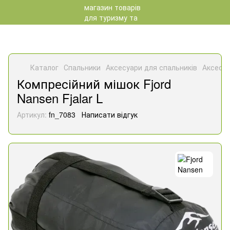
Каталог
Спальники
Аксесуари для спальників
Аксесуа
Компресійний мішок Fjord
Nansen Fjalar L
Артикул:
fn_7083
Написати відгук