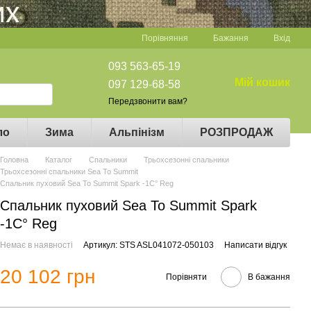
Порівняння
Бажання
Вхід
093 563-65-19
Мій кошик
097 129-68-58
Передзвонити вам?
ло
Зима
Альпінізм
РОЗПРОДАЖ
Головна
Каталог
Спальники
Трьохсезонні спальники
Трьохсезонні спальники Sea To Summit
Спальник пуховий Sea To Summit Spark -1C° Reg
Спальник пуховий Sea To Summit Spark
-1C° Reg
Немає в наявності
Артикул: STS ASL041072-050103
Написати відгук
20 102 грн
Порівняти
В бажання