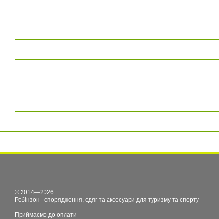
© 2014—2026
Робінзон - спорядження, одяг та аксесуари для туризму та спорту
Приймаємо до оплати