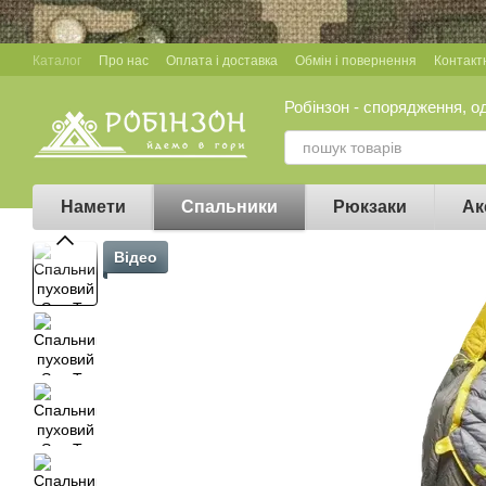
Перейти до основного контенту
Каталог
Про нас
Оплата і доставка
Обмін і повернення
Контакт
Робінзон - спорядження, о
Намети
Спальники
Рюкзаки
Ак
Відео