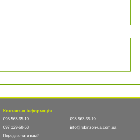
Контактна інформація
093 563-65-19
093 563-65-19
097 129-68-58
info@robinzon-ua.com.ua
Передзвонити вам?