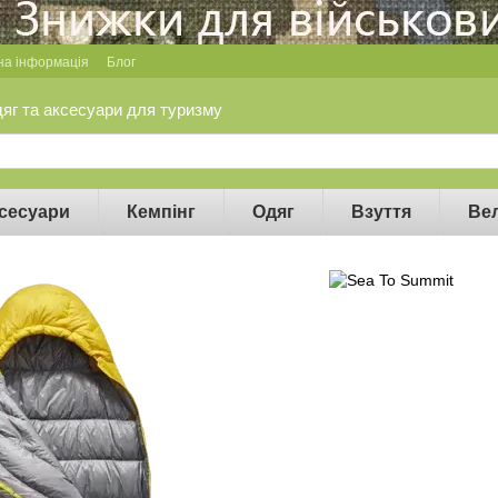
на інформація
Блог
дяг та аксесуари для туризму
сесуари
Кемпінг
Одяг
Взуття
Ве