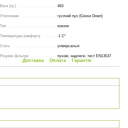
Вага (гр.)
493
Утеплювач
гусячий пух (Goose Down)
Тип
кокони
Температура комфорту
-1 C°
Стать
універсальні
Розумні фільтри
пухові, надлегкі, тест EN13537
Доставка
Оплата
Гарантія