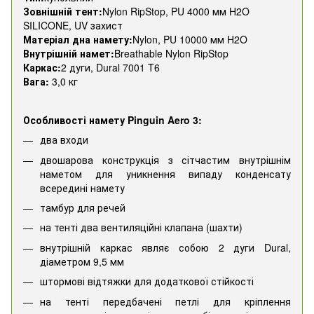
Зовнішній тент:
Nylon RipStop, PU 4000 мм H2O
SILICONE, UV захист
Матеріал дна намету:
Nylon, PU 10000 мм H2O
Внутрішній намет:
Breathable Nylon RipStop
Каркас:
2 дуги, Dural 7001 T6
Вага:
3,0 кг
Особливості намету Pinguin Aero 3:
два входи
двошарова конструкція з сітчастим внутрішнім
наметом для уникнення випаду конденсату
всередині намету
тамбур для речей
на тенті два вентиляційні клапана (шахти)
внутрішній каркас являє собою 2 дуги Dural,
діаметром 9,5 мм
штормові відтяжки для додаткової стійкості
на тенті передбачені петлі для кріплення