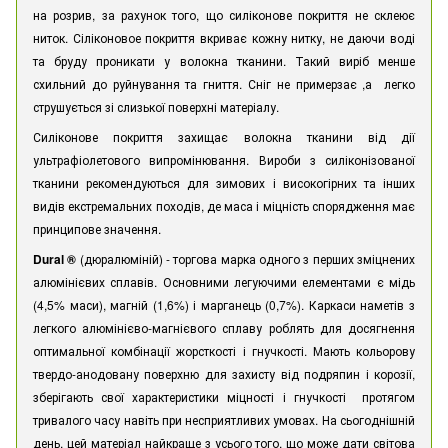
на розрив, за рахунок того, що силіконове покриття не склеює
ниток. Сіліконовое покриття вкриває кожну нитку, не даючи воді
та бруду проникати у волокна тканини. Такий виріб менше
схильний до руйнування та гниття. Сніг не примерзає ,а легко
струшується зі слизької поверхні матеріалу.
Силіконове покриття захищає волокна тканини від дії
ультрафіолетового випромінювання. Вироби з силіконізованої
тканини рекомендуються для зимових і високогірних та інших
видів екстремальних походів, де маса і міцність спорядження має
принципове значення.
Dural ®
(дюралюміній) - торгова марка одного з перших зміцнених
алюмінієвих сплавів. Основними легуючими елементами є мідь
(4,5% маси), магній (1,6%) і марганець (0,7%). Каркаси наметів з
легкого алюмінієво-магнієвого сплаву роблять для досягнення
оптимальної комбінації жорсткості і гнучкості. Мають кольорову
твердо-анодовану поверхню для захисту від подряпин і корозії,
зберігають свої характеристики міцності і гнучкості протягом
тривалого часу навіть при несприятливих умовах. На сьогоднішній
день, цей матеріал найкраще з усього того, що може дати світова