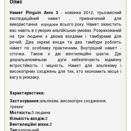
Опис
Намет Pinguin Aero 3
- новинка 2012, трьохмісний
експедиційний намет , призначений для
використання
всього року. Намет захистить
впродовж
вас навіть в суворих альпійських умовах. Розрахований
на три людини з двома входами і тамбурами для
речей. Два окремі входи та два тамбури роблять
намет по особливу практичним. Внутрішній намет -
сіточка. Також є дві вентиляційні шахти. Дві
дюральалюміньові дуги забезпечують відмінну
вітростійкість і міцність. Намет для альпінізму і
високогірних сходжень для тих, хто економить місце і
вагу в рюкзаку.
Характеристики:
Застосування:
альпінізм, високогірні сходження,
трекінг
Місткість:
3 людини
Кількість входів:
2
Вентиляційні вікна:
2
Тип:
купольний