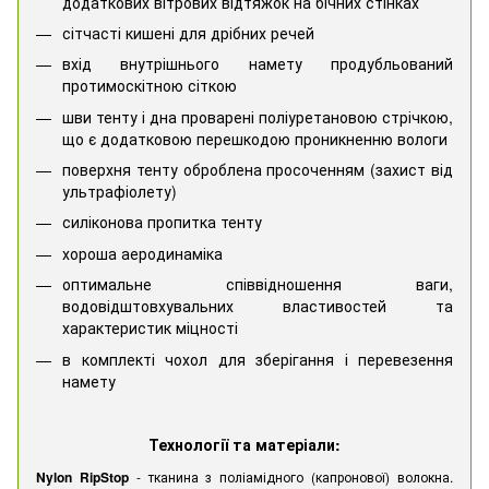
додаткових вітрових відтяжок на бічних стінках
сітчасті кишені для дрібних речей
вхід внутрішнього намету продубльований
протимоскітною сіткою
шви тенту і дна проварені поліуретановою стрічкою,
що є додатковою перешкодою проникненню вологи
поверхня тенту оброблена просоченням (захист від
ультрафіолету)
силіконова пропитка тенту
хороша аеродинаміка
оптимальне співвідношення ваги,
водовідштовхувальних властивостей та
характеристик міцності
в комплекті чохол для зберігання і перевезення
намету
Технології та матеріали:
Nylon RipStop
- тканина з поліамідного (капронової) волокна.