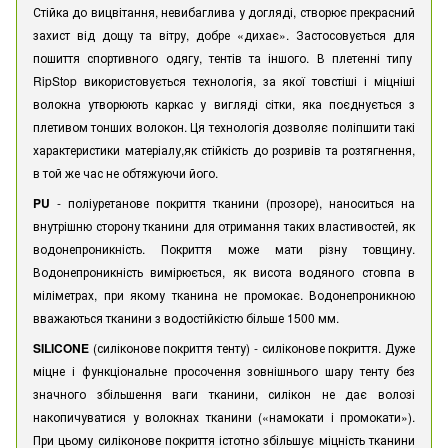
Стійка до вицвітання, невибаглива у догляді, створює прекрасний
захист від дощу та вітру, добре «дихає». Застосовується для
пошиття спортивного одягу, тентів та іншого. В плетенні типу
RipStop використовується технологія, за якої товстіші і міцніші
волокна утворюють каркас у вигляді сітки, яка поєднується з
плетивом тонших волокон. Ця технологія дозволяє поліпшити такі
характеристики матеріалу,як стійкість до розривів та розтягнення,
в той же час не обтяжуючи його.
PU
- поліуретанове покриття тканини (прозоре), наноситься на
внутрішню сторону тканини для отримання таких властивостей, як
водонепроникність. Покриття може мати різну товщину.
Водонепроникність вимірюється, як висота водяного стовпа в
міліметрах, при якому тканина не промокає. Водонепроникною
вважаються тканини з водостійкістю більше 1500 мм.
SILICONE
(силіконове покриття тенту) - силіконове покриття. Дуже
міцне і функціональне просочення зовнішнього шару тенту без
значного збільшення ваги тканини, силікон не дає волозі
накопичуватися у волокнах тканини («намокати і промокати»).
При цьому силіконове покриття істотно збільшує міцність тканини